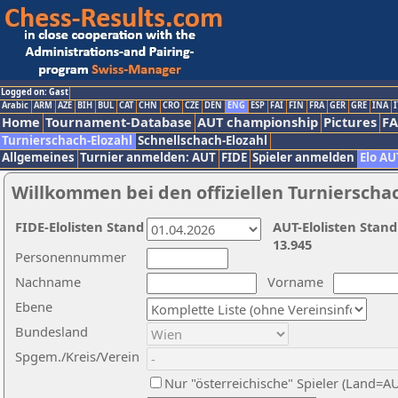
Logged on: Gast
Arabic
ARM
AZE
BIH
BUL
CAT
CHN
CRO
CZE
DEN
ENG
ESP
FAI
FIN
FRA
GER
GRE
INA
I
Home
Tournament-Database
AUT championship
Pictures
F
Turnierschach-Elozahl
Schnellschach-Elozahl
Allgemeines
Turnier anmelden: AUT
FIDE
Spieler anmelden
Elo AU
Willkommen bei den offiziellen Turnierscha
FIDE-Elolisten Stand
AUT-Elolisten Stand
13.945
Personennummer
Nachname
Vorname
Ebene
Bundesland
Spgem./Kreis/Verein
Nur "österreichische" Spieler (Land=A