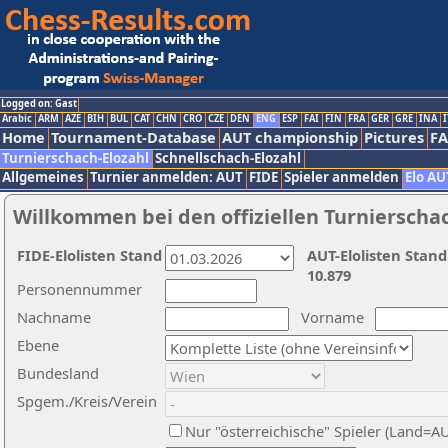
Logged on: Gast
Arabic
ARM
AZE
BIH
BUL
CAT
CHN
CRO
CZE
DEN
ENG
ESP
FAI
FIN
FRA
GER
GRE
INA
I
Home
Tournament-Database
AUT championship
Pictures
F
Turnierschach-Elozahl
Schnellschach-Elozahl
Allgemeines
Turnier anmelden: AUT
FIDE
Spieler anmelden
Elo AU
Willkommen bei den offiziellen Turnierscha
FIDE-Elolisten Stand
AUT-Elolisten Stand
10.879
Personennummer
Nachname
Vorname
Ebene
Bundesland
Spgem./Kreis/Verein
Nur "österreichische" Spieler (Land=A