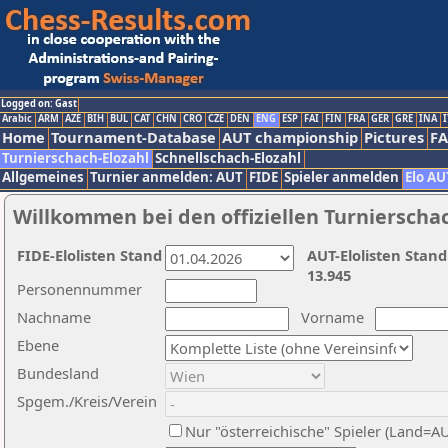
Logged on: Gast
Arabic
ARM
AZE
BIH
BUL
CAT
CHN
CRO
CZE
DEN
ENG
ESP
FAI
FIN
FRA
GER
GRE
INA
I
Home
Tournament-Database
AUT championship
Pictures
F
Turnierschach-Elozahl
Schnellschach-Elozahl
Allgemeines
Turnier anmelden: AUT
FIDE
Spieler anmelden
Elo AU
Willkommen bei den offiziellen Turnierscha
FIDE-Elolisten Stand
AUT-Elolisten Stand
13.945
Personennummer
Nachname
Vorname
Ebene
Bundesland
Spgem./Kreis/Verein
Nur "österreichische" Spieler (Land=A