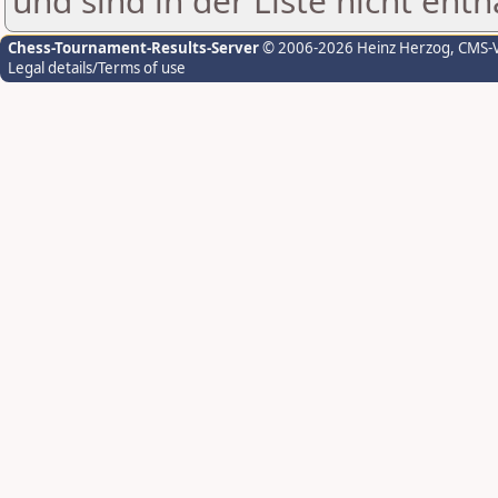
und sind in der Liste nicht enth
Chess-Tournament-Results-Server
© 2006-2026 Heinz Herzog
, CMS-
Legal details/Terms of use