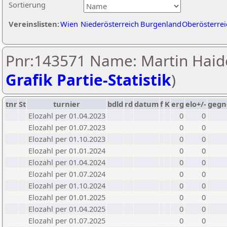
Sortierung
Vereinslisten:
Wien
Niederösterreich
Burgenland
Oberösterrei
Pnr:143571 Name: Martin Haid
Grafik Partie-Statistik
)
tnr
St
turnier
bdld
rd
datum
f
K
erg
elo+/-
gegn
Elozahl per 01.04.2023
0
0
Elozahl per 01.07.2023
0
0
Elozahl per 01.10.2023
0
0
Elozahl per 01.01.2024
0
0
Elozahl per 01.04.2024
0
0
Elozahl per 01.07.2024
0
0
Elozahl per 01.10.2024
0
0
Elozahl per 01.01.2025
0
0
Elozahl per 01.04.2025
0
0
Elozahl per 01.07.2025
0
0