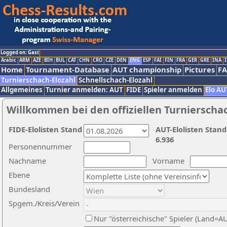
Logged on: Gast
Arabic
ARM
AZE
BIH
BUL
CAT
CHN
CRO
CZE
DEN
ENG
ESP
FAI
FIN
FRA
GER
GRE
INA
I
Home
Tournament-Database
AUT championship
Pictures
F
Turnierschach-Elozahl
Schnellschach-Elozahl
Allgemeines
Turnier anmelden: AUT
FIDE
Spieler anmelden
Elo AU
Willkommen bei den offiziellen Turnierscha
FIDE-Elolisten Stand
AUT-Elolisten Stand
6.936
Personennummer
Nachname
Vorname
Ebene
Bundesland
Spgem./Kreis/Verein
Nur "österreichische" Spieler (Land=A