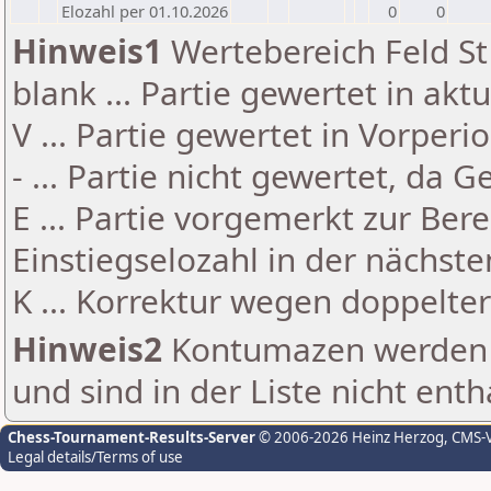
Elozahl per 01.10.2026
0
0
Hinweis1
Wertebereich Feld St 
blank ... Partie gewertet in akt
V ... Partie gewertet in Vorperi
- ... Partie nicht gewertet, da 
E ... Partie vorgemerkt zur Be
Einstiegselozahl in der nächst
K ... Korrektur wegen doppelt
Hinweis2
Kontumazen werden g
und sind in der Liste nicht enth
Chess-Tournament-Results-Server
© 2006-2026 Heinz Herzog
, CMS-
Legal details/Terms of use