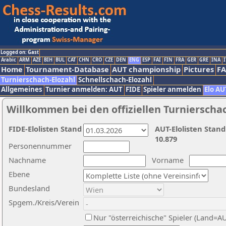
Logged on: Gast
Arabic
ARM
AZE
BIH
BUL
CAT
CHN
CRO
CZE
DEN
ENG
ESP
FAI
FIN
FRA
GER
GRE
INA
I
Home
Tournament-Database
AUT championship
Pictures
F
Turnierschach-Elozahl
Schnellschach-Elozahl
Allgemeines
Turnier anmelden: AUT
FIDE
Spieler anmelden
Elo AU
Willkommen bei den offiziellen Turnierscha
FIDE-Elolisten Stand
AUT-Elolisten Stand
10.879
Personennummer
Nachname
Vorname
Ebene
Bundesland
Spgem./Kreis/Verein
Nur "österreichische" Spieler (Land=A