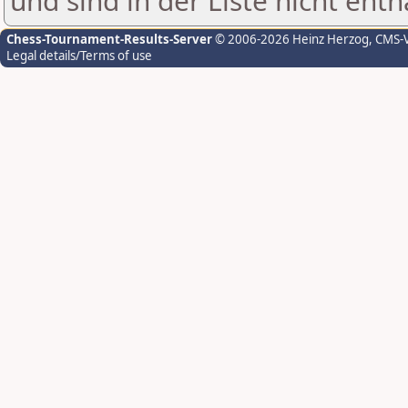
und sind in der Liste nicht enth
Chess-Tournament-Results-Server
© 2006-2026 Heinz Herzog
, CMS-
Legal details/Terms of use