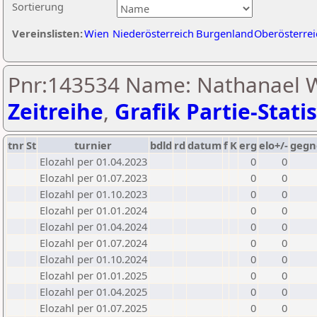
Sortierung
Vereinslisten:
Wien
Niederösterreich
Burgenland
Oberösterrei
Pnr:143534 Name: Nathanael W
Zeitreihe
,
Grafik Partie-Statis
tnr
St
turnier
bdld
rd
datum
f
K
erg
elo+/-
gegn
Elozahl per 01.04.2023
0
0
Elozahl per 01.07.2023
0
0
Elozahl per 01.10.2023
0
0
Elozahl per 01.01.2024
0
0
Elozahl per 01.04.2024
0
0
Elozahl per 01.07.2024
0
0
Elozahl per 01.10.2024
0
0
Elozahl per 01.01.2025
0
0
Elozahl per 01.04.2025
0
0
Elozahl per 01.07.2025
0
0