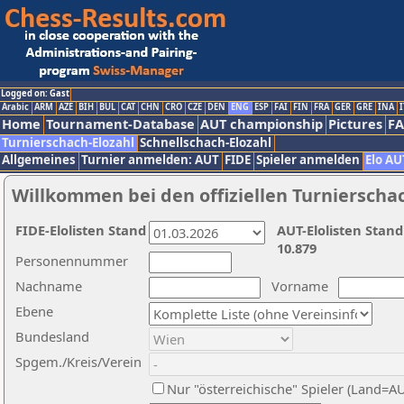
Logged on: Gast
Arabic
ARM
AZE
BIH
BUL
CAT
CHN
CRO
CZE
DEN
ENG
ESP
FAI
FIN
FRA
GER
GRE
INA
I
Home
Tournament-Database
AUT championship
Pictures
F
Turnierschach-Elozahl
Schnellschach-Elozahl
Allgemeines
Turnier anmelden: AUT
FIDE
Spieler anmelden
Elo AU
Willkommen bei den offiziellen Turnierscha
FIDE-Elolisten Stand
AUT-Elolisten Stand
10.879
Personennummer
Nachname
Vorname
Ebene
Bundesland
Spgem./Kreis/Verein
Nur "österreichische" Spieler (Land=A