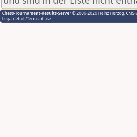
und sind in der Liste nicht enth
Chess-Tournament-Results-Server
© 2006-2026 Heinz Herzog
, CMS-
Legal details/Terms of use