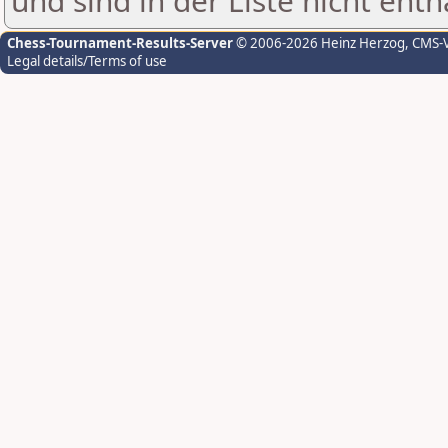
und sind in der Liste nicht enth
Chess-Tournament-Results-Server
© 2006-2026 Heinz Herzog
, CMS-
Legal details/Terms of use