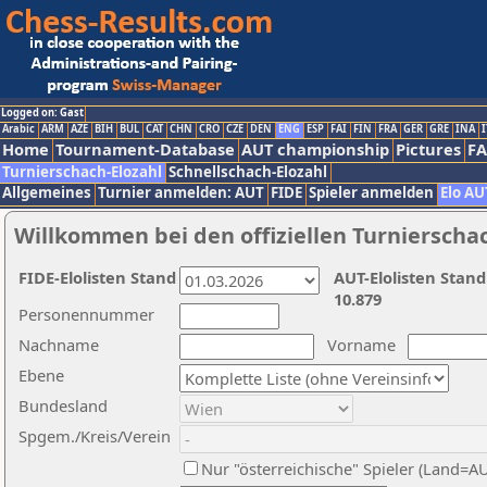
Logged on: Gast
Arabic
ARM
AZE
BIH
BUL
CAT
CHN
CRO
CZE
DEN
ENG
ESP
FAI
FIN
FRA
GER
GRE
INA
I
Home
Tournament-Database
AUT championship
Pictures
F
Turnierschach-Elozahl
Schnellschach-Elozahl
Allgemeines
Turnier anmelden: AUT
FIDE
Spieler anmelden
Elo AU
Willkommen bei den offiziellen Turnierscha
FIDE-Elolisten Stand
AUT-Elolisten Stand
10.879
Personennummer
Nachname
Vorname
Ebene
Bundesland
Spgem./Kreis/Verein
Nur "österreichische" Spieler (Land=A