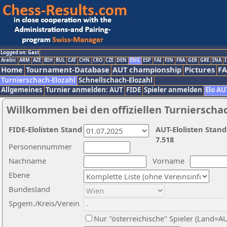
Logged on: Gast
Arabic
ARM
AZE
BIH
BUL
CAT
CHN
CRO
CZE
DEN
ENG
ESP
FAI
FIN
FRA
GER
GRE
INA
I
Home
Tournament-Database
AUT championship
Pictures
F
Turnierschach-Elozahl
Schnellschach-Elozahl
Allgemeines
Turnier anmelden: AUT
FIDE
Spieler anmelden
Elo AU
Willkommen bei den offiziellen Turnierscha
FIDE-Elolisten Stand
AUT-Elolisten Stand
7.518
Personennummer
Nachname
Vorname
Ebene
Bundesland
Spgem./Kreis/Verein
Nur "österreichische" Spieler (Land=A