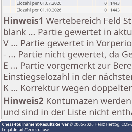
Elozahl per 01.07.2026
0
1443
Elozahl per 01.10.2026
0
1443
Hinweis1
Wertebereich Feld St 
blank ... Partie gewertet in akt
V ... Partie gewertet in Vorperi
- ... Partie nicht gewertet, da 
E ... Partie vorgemerkt zur Be
Einstiegselozahl in der nächst
K ... Korrektur wegen doppelt
Hinweis2
Kontumazen werden g
und sind in der Liste nicht enth
Chess-Tournament-Results-Server
© 2006-2026 Heinz Herzog
, CMS-
Legal details/Terms of use