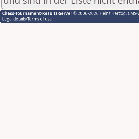
und sind in der Liste nicht enth
Chess-Tournament-Results-Server
© 2006-2026 Heinz Herzog
, CMS-
Legal details/Terms of use