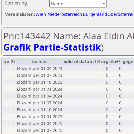
Sortierung
Vereinslisten:
Wien
Niederösterreich
Burgenland
Oberösterrei
Pnr:143442 Name: Alaa Eldin Ali
Grafik Partie-Statistik
)
tnr
St
turnier
bdld
rd
datum
f
K
erg
elo+/-
gegn
Elozahl per 01.04.2023
0
0
Elozahl per 01.07.2023
0
0
Elozahl per 01.10.2023
0
0
Elozahl per 01.01.2024
0
0
Elozahl per 01.04.2024
0
0
Elozahl per 01.07.2024
0
0
Elozahl per 01.10.2024
0
0
Elozahl per 01.01.2025
0
0
Elozahl per 01.04.2025
0
0
Elozahl per 01.07.2025
0
0