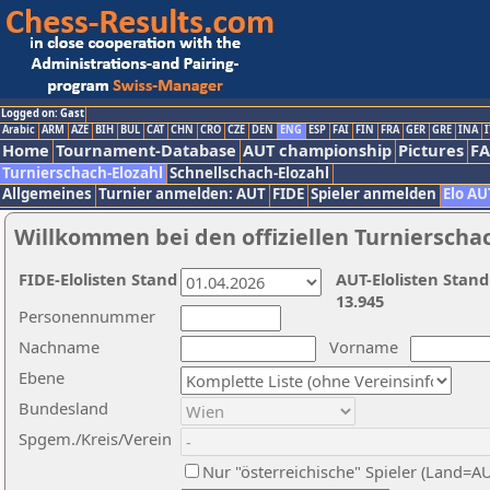
Logged on: Gast
Arabic
ARM
AZE
BIH
BUL
CAT
CHN
CRO
CZE
DEN
ENG
ESP
FAI
FIN
FRA
GER
GRE
INA
I
Home
Tournament-Database
AUT championship
Pictures
F
Turnierschach-Elozahl
Schnellschach-Elozahl
Allgemeines
Turnier anmelden: AUT
FIDE
Spieler anmelden
Elo AU
Willkommen bei den offiziellen Turnierscha
FIDE-Elolisten Stand
AUT-Elolisten Stand
13.945
Personennummer
Nachname
Vorname
Ebene
Bundesland
Spgem./Kreis/Verein
Nur "österreichische" Spieler (Land=A