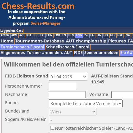
Logged on: Gast
Arabic
ARM
AZE
BIH
BUL
CAT
CHN
CRO
CZE
DEN
ENG
ESP
FAI
FIN
FRA
GER
GRE
INA
I
Home
Tournament-Database
AUT championship
Pictures
F
Turnierschach-Elozahl
Schnellschach-Elozahl
Allgemeines
Turnier anmelden: AUT
FIDE
Spieler anmelden
Elo AU
Willkommen bei den offiziellen Turnierscha
FIDE-Elolisten Stand
AUT-Elolisten Stand
13.945
Personennummer
Nachname
Vorname
Ebene
Bundesland
Spgem./Kreis/Verein
Nur "österreichische" Spieler (Land=A