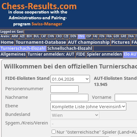
Logged on: Gast
Arabic
ARM
AZE
BIH
BUL
CAT
CHN
CRO
CZE
DEN
ENG
ESP
FAI
FIN
FRA
GER
GRE
INA
I
Home
Tournament-Database
AUT championship
Pictures
F
Turnierschach-Elozahl
Schnellschach-Elozahl
Allgemeines
Turnier anmelden: AUT
FIDE
Spieler anmelden
Elo AU
Willkommen bei den offiziellen Turnierscha
FIDE-Elolisten Stand
AUT-Elolisten Stand
13.945
Personennummer
Nachname
Vorname
Ebene
Bundesland
Spgem./Kreis/Verein
Nur "österreichische" Spieler (Land=A