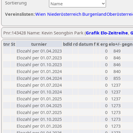
Sortierung
Vereinslisten:
Wien
Niederösterreich
Burgenland
Oberösterrei
Pnr:143428 Name: Kevin Seongbin Park (
Grafik Elo-Zeitreihe
,
G
tnr
St
turnier
bdld
rd
datum
f
K
erg
elo+/-
gegn
Elozahl per 01.04.2023
0
849
Elozahl per 01.07.2023
0
846
Elozahl per 01.10.2023
0
846
Elozahl per 01.01.2024
0
840
Elozahl per 01.04.2024
0
855
Elozahl per 01.07.2024
0
1237
Elozahl per 01.10.2024
0
1237
Elozahl per 01.01.2025
0
1237
Elozahl per 01.04.2025
0
1273
Elozahl per 01.07.2025
0
1273
Elozahl per 01.10.2025
0
1273
Elozahl per 01.01.2026
0
1273
Elozahl per 01.04.2026
0
1273