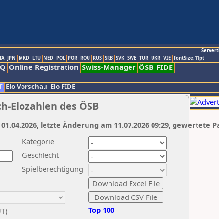
Servert
TA
JPN
MKD
LTU
NED
POL
POR
ROU
RUS
SRB
SVK
SWE
TUR
UKR
VIE
FontSize:11pt
AQ
Online Registration
Swiss-Manager
ÖSB
FIDE
T
Elo Vorschau
Elo FIDE
ch-Elozahlen des ÖSB
 01.04.2026, letzte Änderung am 11.07.2026 09:29, gewertete P
Kategorie
Geschlecht
Spielberechtigung
Top 100
UT)