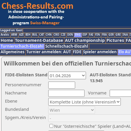
Logged on: Gast
Arabic
ARM
AZE
BIH
BUL
CAT
CHN
CRO
CZE
DEN
ENG
ESP
FAI
FIN
FRA
GER
GRE
INA
I
Home
Tournament-Database
AUT championship
Pictures
F
Turnierschach-Elozahl
Schnellschach-Elozahl
Allgemeines
Turnier anmelden: AUT
FIDE
Spieler anmelden
Elo AU
Willkommen bei den offiziellen Turnierscha
FIDE-Elolisten Stand
AUT-Elolisten Stand
13.945
Personennummer
Nachname
Vorname
Ebene
Bundesland
Spgem./Kreis/Verein
Nur "österreichische" Spieler (Land=A