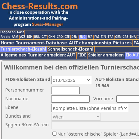
Logged on: Gast
Arabic
ARM
AZE
BIH
BUL
CAT
CHN
CRO
CZE
DEN
ENG
ESP
FAI
FIN
FRA
GER
GRE
INA
I
Home
Tournament-Database
AUT championship
Pictures
F
Turnierschach-Elozahl
Schnellschach-Elozahl
Allgemeines
Turnier anmelden: AUT
FIDE
Spieler anmelden
Elo AU
Willkommen bei den offiziellen Turnierscha
FIDE-Elolisten Stand
AUT-Elolisten Stand
13.945
Personennummer
Nachname
Vorname
Ebene
Bundesland
Spgem./Kreis/Verein
Nur "österreichische" Spieler (Land=A