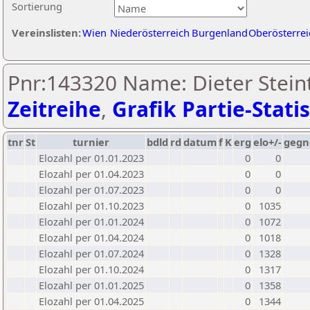
Sortierung
Vereinslisten:
Wien
Niederösterreich
Burgenland
Oberösterrei
Pnr:143320 Name: Dieter Steint
Zeitreihe
,
Grafik Partie-Statis
tnr
St
turnier
bdld
rd
datum
f
K
erg
elo+/-
gegn
Elozahl per 01.01.2023
0
0
Elozahl per 01.04.2023
0
0
Elozahl per 01.07.2023
0
0
Elozahl per 01.10.2023
0
1035
Elozahl per 01.01.2024
0
1072
Elozahl per 01.04.2024
0
1018
Elozahl per 01.07.2024
0
1328
Elozahl per 01.10.2024
0
1317
Elozahl per 01.01.2025
0
1358
Elozahl per 01.04.2025
0
1344