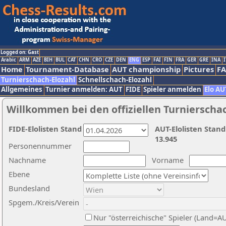
Logged on: Gast
Arabic
ARM
AZE
BIH
BUL
CAT
CHN
CRO
CZE
DEN
ENG
ESP
FAI
FIN
FRA
GER
GRE
INA
I
Home
Tournament-Database
AUT championship
Pictures
F
Turnierschach-Elozahl
Schnellschach-Elozahl
Allgemeines
Turnier anmelden: AUT
FIDE
Spieler anmelden
Elo AU
Willkommen bei den offiziellen Turnierscha
FIDE-Elolisten Stand
AUT-Elolisten Stand
13.945
Personennummer
Nachname
Vorname
Ebene
Bundesland
Spgem./Kreis/Verein
Nur "österreichische" Spieler (Land=A