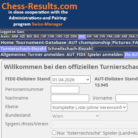
Logged on: Gast
Arabic
ARM
AZE
BIH
BUL
CAT
CHN
CRO
CZE
DEN
ENG
ESP
FAI
FIN
FRA
GER
GRE
INA
I
Home
Tournament-Database
AUT championship
Pictures
F
Turnierschach-Elozahl
Schnellschach-Elozahl
Allgemeines
Turnier anmelden: AUT
FIDE
Spieler anmelden
Elo AU
Willkommen bei den offiziellen Turnierscha
FIDE-Elolisten Stand
AUT-Elolisten Stand
13.945
Personennummer
Nachname
Vorname
Ebene
Bundesland
Spgem./Kreis/Verein
Nur "österreichische" Spieler (Land=A