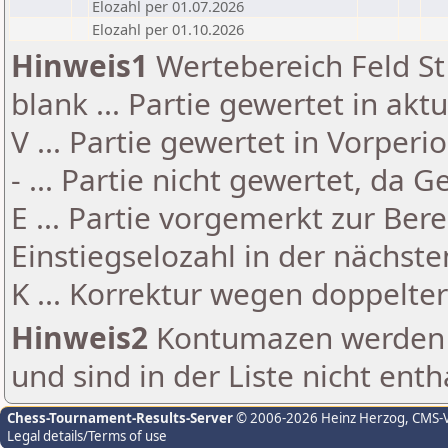
Elozahl per 01.07.2026
Elozahl per 01.10.2026
Hinweis1
Wertebereich Feld St 
blank ... Partie gewertet in akt
V ... Partie gewertet in Vorperi
- ... Partie nicht gewertet, da 
E ... Partie vorgemerkt zur Be
Einstiegselozahl in der nächst
K ... Korrektur wegen doppelt
Hinweis2
Kontumazen werden g
und sind in der Liste nicht enth
Chess-Tournament-Results-Server
© 2006-2026 Heinz Herzog
, CMS-
Legal details/Terms of use