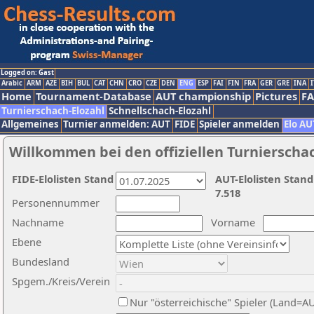
Logged on: Gast
Arabic
ARM
AZE
BIH
BUL
CAT
CHN
CRO
CZE
DEN
ENG
ESP
FAI
FIN
FRA
GER
GRE
INA
I
Home
Tournament-Database
AUT championship
Pictures
F
Turnierschach-Elozahl
Schnellschach-Elozahl
Allgemeines
Turnier anmelden: AUT
FIDE
Spieler anmelden
Elo AU
Willkommen bei den offiziellen Turnierscha
FIDE-Elolisten Stand
AUT-Elolisten Stand
7.518
Personennummer
Nachname
Vorname
Ebene
Bundesland
Spgem./Kreis/Verein
Nur "österreichische" Spieler (Land=A