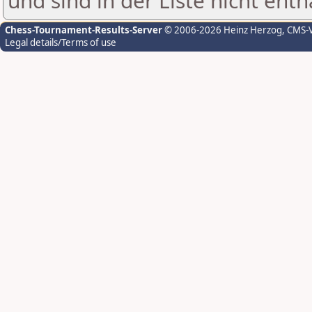
und sind in der Liste nicht enth
Chess-Tournament-Results-Server
© 2006-2026 Heinz Herzog
, CMS-
Legal details/Terms of use