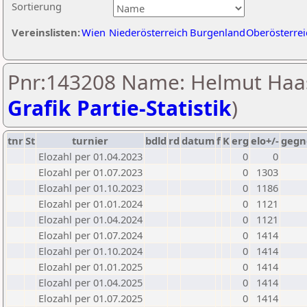
Sortierung
Vereinslisten:
Wien
Niederösterreich
Burgenland
Oberösterrei
Pnr:143208 Name: Helmut Haas
Grafik Partie-Statistik
)
tnr
St
turnier
bdld
rd
datum
f
K
erg
elo+/-
gegn
Elozahl per 01.04.2023
0
0
Elozahl per 01.07.2023
0
1303
Elozahl per 01.10.2023
0
1186
Elozahl per 01.01.2024
0
1121
Elozahl per 01.04.2024
0
1121
Elozahl per 01.07.2024
0
1414
Elozahl per 01.10.2024
0
1414
Elozahl per 01.01.2025
0
1414
Elozahl per 01.04.2025
0
1414
Elozahl per 01.07.2025
0
1414