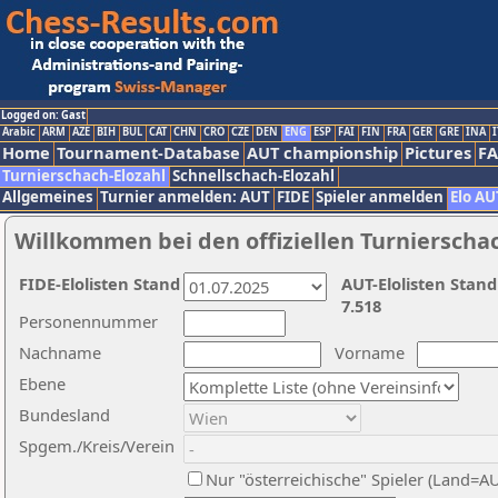
Logged on: Gast
Arabic
ARM
AZE
BIH
BUL
CAT
CHN
CRO
CZE
DEN
ENG
ESP
FAI
FIN
FRA
GER
GRE
INA
I
Home
Tournament-Database
AUT championship
Pictures
F
Turnierschach-Elozahl
Schnellschach-Elozahl
Allgemeines
Turnier anmelden: AUT
FIDE
Spieler anmelden
Elo AU
Willkommen bei den offiziellen Turnierscha
FIDE-Elolisten Stand
AUT-Elolisten Stand
7.518
Personennummer
Nachname
Vorname
Ebene
Bundesland
Spgem./Kreis/Verein
Nur "österreichische" Spieler (Land=A