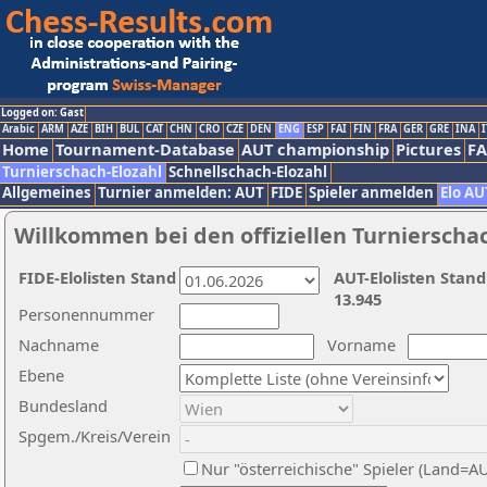
Logged on: Gast
Arabic
ARM
AZE
BIH
BUL
CAT
CHN
CRO
CZE
DEN
ENG
ESP
FAI
FIN
FRA
GER
GRE
INA
I
Home
Tournament-Database
AUT championship
Pictures
F
Turnierschach-Elozahl
Schnellschach-Elozahl
Allgemeines
Turnier anmelden: AUT
FIDE
Spieler anmelden
Elo AU
Willkommen bei den offiziellen Turnierscha
FIDE-Elolisten Stand
AUT-Elolisten Stand
13.945
Personennummer
Nachname
Vorname
Ebene
Bundesland
Spgem./Kreis/Verein
Nur "österreichische" Spieler (Land=A