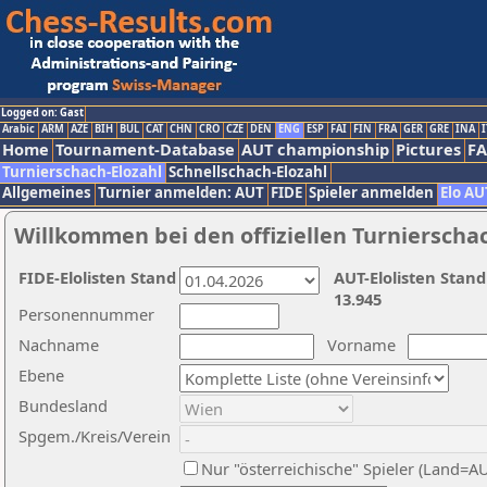
Logged on: Gast
Arabic
ARM
AZE
BIH
BUL
CAT
CHN
CRO
CZE
DEN
ENG
ESP
FAI
FIN
FRA
GER
GRE
INA
I
Home
Tournament-Database
AUT championship
Pictures
F
Turnierschach-Elozahl
Schnellschach-Elozahl
Allgemeines
Turnier anmelden: AUT
FIDE
Spieler anmelden
Elo AU
Willkommen bei den offiziellen Turnierscha
FIDE-Elolisten Stand
AUT-Elolisten Stand
13.945
Personennummer
Nachname
Vorname
Ebene
Bundesland
Spgem./Kreis/Verein
Nur "österreichische" Spieler (Land=A