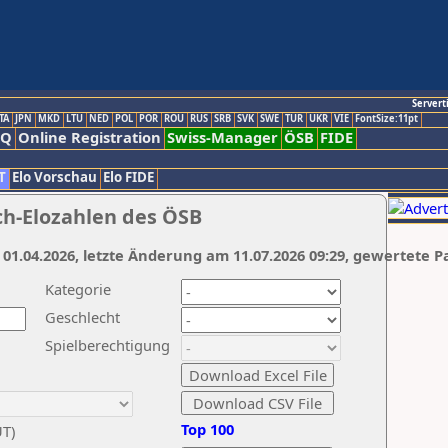
Servert
TA
JPN
MKD
LTU
NED
POL
POR
ROU
RUS
SRB
SVK
SWE
TUR
UKR
VIE
FontSize:11pt
AQ
Online Registration
Swiss-Manager
ÖSB
FIDE
T
Elo Vorschau
Elo FIDE
ch-Elozahlen des ÖSB
 01.04.2026, letzte Änderung am 11.07.2026 09:29, gewertete P
Kategorie
Geschlecht
Spielberechtigung
Top 100
UT)