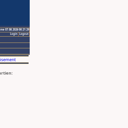
ime 07.08.2026 00:21:29
Login
Logout
artien: