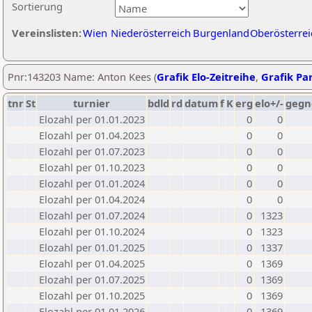
Sortierung
Vereinslisten:
Wien
Niederösterreich
Burgenland
Oberösterrei
Pnr:143203 Name: Anton Kees (
Grafik Elo-Zeitreihe
,
Grafik Par
tnr
St
turnier
bdld
rd
datum
f
K
erg
elo+/-
gegn
Elozahl per 01.01.2023
0
0
Elozahl per 01.04.2023
0
0
Elozahl per 01.07.2023
0
0
Elozahl per 01.10.2023
0
0
Elozahl per 01.01.2024
0
0
Elozahl per 01.04.2024
0
0
Elozahl per 01.07.2024
0
1323
Elozahl per 01.10.2024
0
1323
Elozahl per 01.01.2025
0
1337
Elozahl per 01.04.2025
0
1369
Elozahl per 01.07.2025
0
1369
Elozahl per 01.10.2025
0
1369
Elozahl per 01.01.2026
0
1369