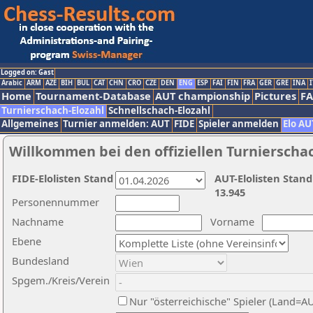
Logged on: Gast
Arabic
ARM
AZE
BIH
BUL
CAT
CHN
CRO
CZE
DEN
ENG
ESP
FAI
FIN
FRA
GER
GRE
INA
I
Home
Tournament-Database
AUT championship
Pictures
F
Turnierschach-Elozahl
Schnellschach-Elozahl
Allgemeines
Turnier anmelden: AUT
FIDE
Spieler anmelden
Elo AU
Willkommen bei den offiziellen Turnierscha
FIDE-Elolisten Stand
AUT-Elolisten Stand
13.945
Personennummer
Nachname
Vorname
Ebene
Bundesland
Spgem./Kreis/Verein
Nur "österreichische" Spieler (Land=A