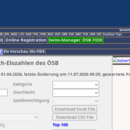
Servert
TA
JPN
MKD
LTU
NED
POL
POR
ROU
RUS
SRB
SVK
SWE
TUR
UKR
VIE
FontSize:11pt
AQ
Online Registration
Swiss-Manager
ÖSB
FIDE
T
Elo Vorschau
Elo FIDE
ch-Elozahlen des ÖSB
 01.04.2026, letzte Änderung am 11.07.2026 09:29, gewertete P
Kategorie
Geschlecht
Spielberechtigung
Top 100
UT)