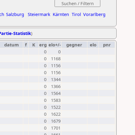
ch
Salzburg
Steiermark
Kärnten
Tirol
Vorarlberg
artie-Statistik
)
datum
f
K
erg
elo+/-
gegner
elo
pnr
0
0
0
1168
0
1156
0
1156
0
1344
0
1366
0
1564
0
1583
0
1522
0
1622
0
1679
0
1701
0
1661