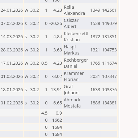
Rella
24.01.2026
w
30.2
1
4,23
1349
142561
Alexandra
Csiszar
07.02.2026
s
30.2
0
-20,26
1538
149079
Albert
Kleibenzettl
14.03.2026
s
30.2
1
4,84
1372
131851
Kristian
Haspl
28.03.2026
w
30.2
1
3,63
1321
104753
Markus
Rechberger
17.01.2026
w
30.2
0,5
4,23
1765
111674
Daniel
Krammer
01.03.2026
w
30.2
0
-3,02
2031
107347
Florian
Graf
18.01.2026
s
30.2
1
13,91
1633
103876
Johann
Ahmadi
01.02.2026
s
30.2
0
-6,65
1886
134381
Mostafa
4,5
0,9
0
1662
0
1684
0
1684