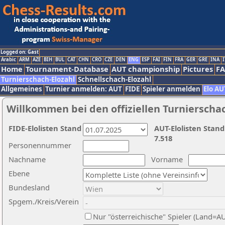
Logged on: Gast
Arabic
ARM
AZE
BIH
BUL
CAT
CHN
CRO
CZE
DEN
ENG
ESP
FAI
FIN
FRA
GER
GRE
INA
I
Home
Tournament-Database
AUT championship
Pictures
F
Turnierschach-Elozahl
Schnellschach-Elozahl
Allgemeines
Turnier anmelden: AUT
FIDE
Spieler anmelden
Elo AU
Willkommen bei den offiziellen Turnierscha
FIDE-Elolisten Stand
AUT-Elolisten Stand
7.518
Personennummer
Nachname
Vorname
Ebene
Bundesland
Spgem./Kreis/Verein
Nur "österreichische" Spieler (Land=A