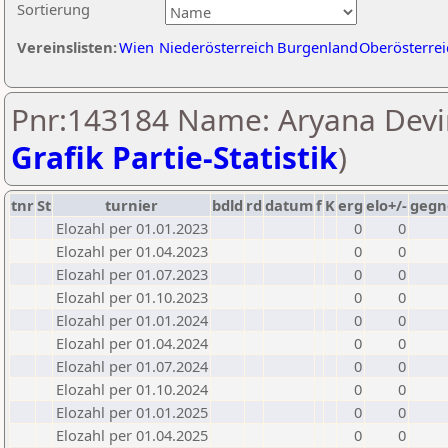
Sortierung
Vereinslisten:
Wien
Niederösterreich
Burgenland
Oberösterrei
Pnr:143184 Name: Aryana Devi
Grafik Partie-Statistik
)
tnr
St
turnier
bdld
rd
datum
f
K
erg
elo+/-
gegn
Elozahl per 01.01.2023
0
0
Elozahl per 01.04.2023
0
0
Elozahl per 01.07.2023
0
0
Elozahl per 01.10.2023
0
0
Elozahl per 01.01.2024
0
0
Elozahl per 01.04.2024
0
0
Elozahl per 01.07.2024
0
0
Elozahl per 01.10.2024
0
0
Elozahl per 01.01.2025
0
0
Elozahl per 01.04.2025
0
0