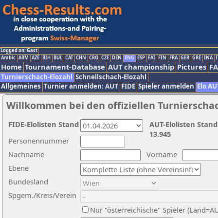
Logged on: Gast
Arabic
ARM
AZE
BIH
BUL
CAT
CHN
CRO
CZE
DEN
ENG
ESP
FAI
FIN
FRA
GER
GRE
INA
I
Home
Tournament-Database
AUT championship
Pictures
F
Turnierschach-Elozahl
Schnellschach-Elozahl
Allgemeines
Turnier anmelden: AUT
FIDE
Spieler anmelden
Elo AU
Willkommen bei den offiziellen Turnierscha
FIDE-Elolisten Stand
AUT-Elolisten Stand
13.945
Personennummer
Nachname
Vorname
Ebene
Bundesland
Spgem./Kreis/Verein
Nur "österreichische" Spieler (Land=A