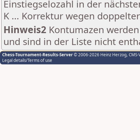
Einstiegselozahl in der nächst
K ... Korrektur wegen doppelt
Hinweis2
Kontumazen werden g
und sind in der Liste nicht enth
Chess-Tournament-Results-Server
© 2006-2026 Heinz Herzog
, CMS-
Legal details/Terms of use