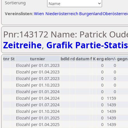
Sortierung
Vereinslisten:
Wien
Niederösterreich
Burgenland
Oberösterrei
Pnr:143172 Name: Patrick Oude
Zeitreihe
,
Grafik Partie-Statis
tnr
St
turnier
bdld
rd
datum
f
K
erg
elo+/-
gegn
Elozahl per 01.01.2023
0
0
Elozahl per 01.04.2023
0
0
Elozahl per 01.07.2023
0
0
Elozahl per 01.10.2023
0
0
Elozahl per 01.01.2024
0
0
Elozahl per 01.04.2024
0
1159
Elozahl per 01.07.2024
0
1439
Elozahl per 01.10.2024
0
1439
Elozahl per 01.01.2025
0
1439
Elozahl per 01.04.2025
0
1439