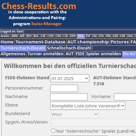
Logged on: Gast
Arabic
ARM
AZE
BIH
BUL
CAT
CHN
CRO
CZE
DEN
ENG
ESP
FAI
FIN
FRA
GER
GRE
INA
I
Home
Tournament-Database
AUT championship
Pictures
F
Turnierschach-Elozahl
Schnellschach-Elozahl
Allgemeines
Turnier anmelden: AUT
FIDE
Spieler anmelden
Elo AU
Willkommen bei den offiziellen Turnierscha
FIDE-Elolisten Stand
AUT-Elolisten Stand
7.518
Personennummer
Nachname
Vorname
Ebene
Bundesland
Spgem./Kreis/Verein
Nur "österreichische" Spieler (Land=A