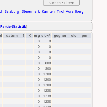
ch
Salzburg
Steiermark
Kärnten
Tirol
Vorarlberg
Partie-Statistik
)
rd
datum
f
K
erg
elo+/-
gegner
elo
pnr
0
0
0
0
0
0
0
0
0
800
0
800
0
1200
0
1200
0
1200
0
1238
0
1238
0
1238
0
1248