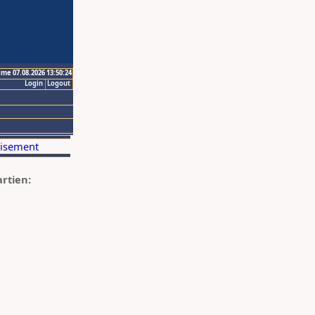
ime 07.08.2026 13:50:24
Login
Logout
artien: