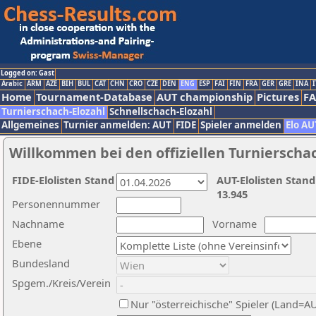
Logged on: Gast
Arabic
ARM
AZE
BIH
BUL
CAT
CHN
CRO
CZE
DEN
ENG
ESP
FAI
FIN
FRA
GER
GRE
INA
I
Home
Tournament-Database
AUT championship
Pictures
F
Turnierschach-Elozahl
Schnellschach-Elozahl
Allgemeines
Turnier anmelden: AUT
FIDE
Spieler anmelden
Elo AU
Willkommen bei den offiziellen Turnierscha
FIDE-Elolisten Stand
AUT-Elolisten Stand
13.945
Personennummer
Nachname
Vorname
Ebene
Bundesland
Spgem./Kreis/Verein
Nur "österreichische" Spieler (Land=A