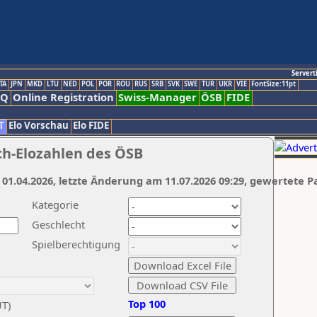
Servert
TA
JPN
MKD
LTU
NED
POL
POR
ROU
RUS
SRB
SVK
SWE
TUR
UKR
VIE
FontSize:11pt
AQ
Online Registration
Swiss-Manager
ÖSB
FIDE
T
Elo Vorschau
Elo FIDE
ch-Elozahlen des ÖSB
 01.04.2026, letzte Änderung am 11.07.2026 09:29, gewertete P
Kategorie
Geschlecht
Spielberechtigung
Top 100
UT)