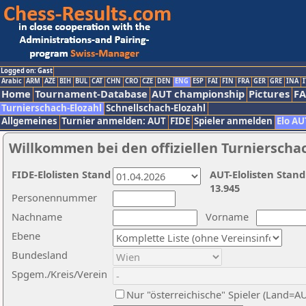
Logged on: Gast
Arabic
ARM
AZE
BIH
BUL
CAT
CHN
CRO
CZE
DEN
ENG
ESP
FAI
FIN
FRA
GER
GRE
INA
I
Home
Tournament-Database
AUT championship
Pictures
F
Turnierschach-Elozahl
Schnellschach-Elozahl
Allgemeines
Turnier anmelden: AUT
FIDE
Spieler anmelden
Elo AU
Willkommen bei den offiziellen Turnierscha
FIDE-Elolisten Stand
AUT-Elolisten Stand
13.945
Personennummer
Nachname
Vorname
Ebene
Bundesland
Spgem./Kreis/Verein
Nur "österreichische" Spieler (Land=A