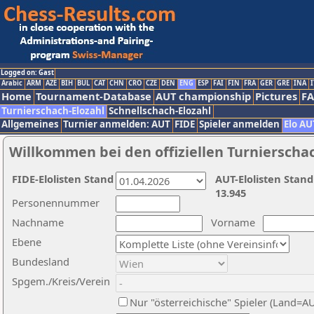
Logged on: Gast
Arabic
ARM
AZE
BIH
BUL
CAT
CHN
CRO
CZE
DEN
ENG
ESP
FAI
FIN
FRA
GER
GRE
INA
I
Home
Tournament-Database
AUT championship
Pictures
F
Turnierschach-Elozahl
Schnellschach-Elozahl
Allgemeines
Turnier anmelden: AUT
FIDE
Spieler anmelden
Elo AU
Willkommen bei den offiziellen Turnierscha
FIDE-Elolisten Stand
AUT-Elolisten Stand
13.945
Personennummer
Nachname
Vorname
Ebene
Bundesland
Spgem./Kreis/Verein
Nur "österreichische" Spieler (Land=A