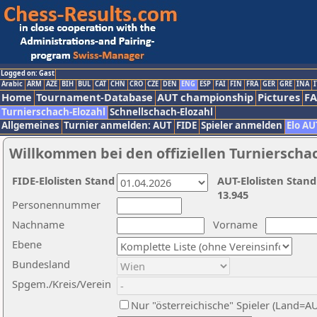
Logged on: Gast
Arabic
ARM
AZE
BIH
BUL
CAT
CHN
CRO
CZE
DEN
ENG
ESP
FAI
FIN
FRA
GER
GRE
INA
I
Home
Tournament-Database
AUT championship
Pictures
F
Turnierschach-Elozahl
Schnellschach-Elozahl
Allgemeines
Turnier anmelden: AUT
FIDE
Spieler anmelden
Elo AU
Willkommen bei den offiziellen Turnierscha
FIDE-Elolisten Stand
AUT-Elolisten Stand
13.945
Personennummer
Nachname
Vorname
Ebene
Bundesland
Spgem./Kreis/Verein
Nur "österreichische" Spieler (Land=A