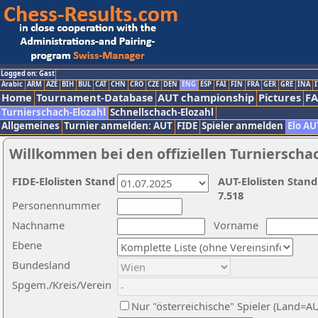
Logged on: Gast
Arabic
ARM
AZE
BIH
BUL
CAT
CHN
CRO
CZE
DEN
ENG
ESP
FAI
FIN
FRA
GER
GRE
INA
I
Home
Tournament-Database
AUT championship
Pictures
F
Turnierschach-Elozahl
Schnellschach-Elozahl
Allgemeines
Turnier anmelden: AUT
FIDE
Spieler anmelden
Elo AU
Willkommen bei den offiziellen Turnierscha
FIDE-Elolisten Stand
AUT-Elolisten Stand
7.518
Personennummer
Nachname
Vorname
Ebene
Bundesland
Spgem./Kreis/Verein
Nur "österreichische" Spieler (Land=A