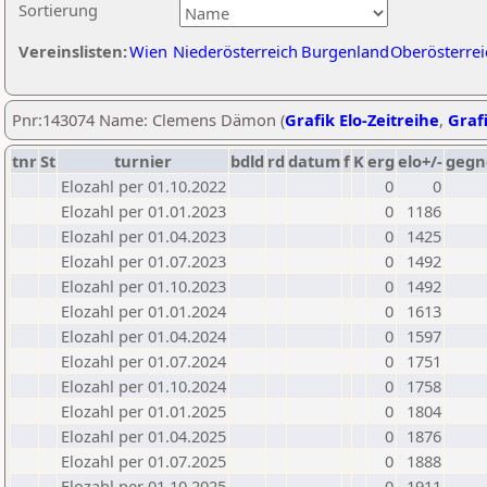
Sortierung
Vereinslisten:
Wien
Niederösterreich
Burgenland
Oberösterrei
Pnr:143074 Name: Clemens Dämon (
Grafik Elo-Zeitreihe
,
Grafi
tnr
St
turnier
bdld
rd
datum
f
K
erg
elo+/-
gegn
Elozahl per 01.10.2022
0
0
Elozahl per 01.01.2023
0
1186
Elozahl per 01.04.2023
0
1425
Elozahl per 01.07.2023
0
1492
Elozahl per 01.10.2023
0
1492
Elozahl per 01.01.2024
0
1613
Elozahl per 01.04.2024
0
1597
Elozahl per 01.07.2024
0
1751
Elozahl per 01.10.2024
0
1758
Elozahl per 01.01.2025
0
1804
Elozahl per 01.04.2025
0
1876
Elozahl per 01.07.2025
0
1888
Elozahl per 01.10.2025
0
1911