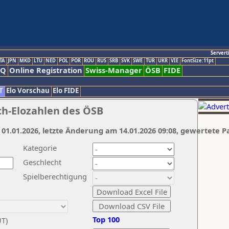
Servert
TA
JPN
MKD
LTU
NED
POL
POR
ROU
RUS
SRB
SVK
SWE
TUR
UKR
VIE
FontSize:11pt
AQ
Online Registration
Swiss-Manager
ÖSB
FIDE
T
Elo Vorschau
Elo FIDE
ch-Elozahlen des ÖSB
 01.01.2026, letzte Änderung am 14.01.2026 09:08, gewertete P
Kategorie
Geschlecht
Spielberechtigung
Top 100
UT)