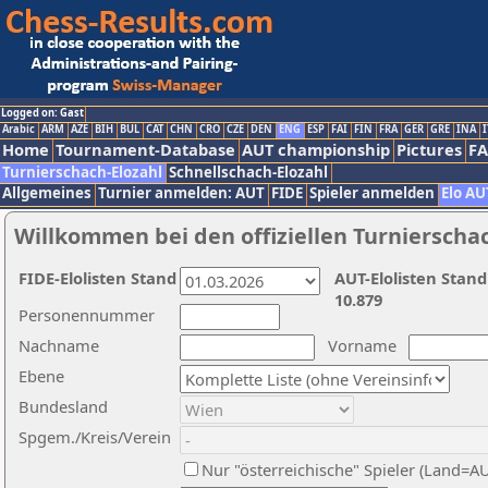
Logged on: Gast
Arabic
ARM
AZE
BIH
BUL
CAT
CHN
CRO
CZE
DEN
ENG
ESP
FAI
FIN
FRA
GER
GRE
INA
I
Home
Tournament-Database
AUT championship
Pictures
F
Turnierschach-Elozahl
Schnellschach-Elozahl
Allgemeines
Turnier anmelden: AUT
FIDE
Spieler anmelden
Elo AU
Willkommen bei den offiziellen Turnierscha
FIDE-Elolisten Stand
AUT-Elolisten Stand
10.879
Personennummer
Nachname
Vorname
Ebene
Bundesland
Spgem./Kreis/Verein
Nur "österreichische" Spieler (Land=A