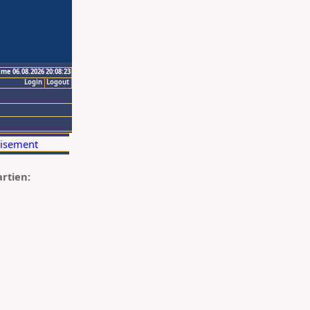
ime 06.08.2026 20:08:23
Login
Logout
artien: