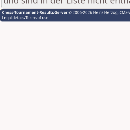
und sind in der Liste nicht enth
Chess-Tournament-Results-Server
© 2006-2026 Heinz Herzog
, CMS-
Legal details/Terms of use