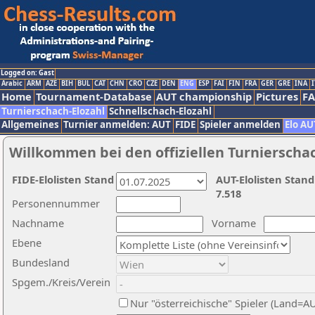
Logged on: Gast
Arabic
ARM
AZE
BIH
BUL
CAT
CHN
CRO
CZE
DEN
ENG
ESP
FAI
FIN
FRA
GER
GRE
INA
I
Home
Tournament-Database
AUT championship
Pictures
F
Turnierschach-Elozahl
Schnellschach-Elozahl
Allgemeines
Turnier anmelden: AUT
FIDE
Spieler anmelden
Elo AU
Willkommen bei den offiziellen Turnierscha
FIDE-Elolisten Stand
AUT-Elolisten Stand
7.518
Personennummer
Nachname
Vorname
Ebene
Bundesland
Spgem./Kreis/Verein
Nur "österreichische" Spieler (Land=A