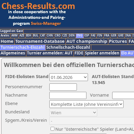
Logged on: Gast
Arabic
ARM
AZE
BIH
BUL
CAT
CHN
CRO
CZE
DEN
ENG
ESP
FAI
FIN
FRA
GER
GRE
INA
I
Home
Tournament-Database
AUT championship
Pictures
F
Turnierschach-Elozahl
Schnellschach-Elozahl
Allgemeines
Turnier anmelden: AUT
FIDE
Spieler anmelden
Elo AU
Willkommen bei den offiziellen Turnierscha
FIDE-Elolisten Stand
AUT-Elolisten Stand
13.945
Personennummer
Nachname
Vorname
Ebene
Bundesland
Spgem./Kreis/Verein
Nur "österreichische" Spieler (Land=A