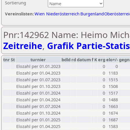
Sortierung
Vereinslisten:
Wien
Niederösterreich
Burgenland
Oberösterrei
Pnr:142962 Name: Heimo Michae
Zeitreihe
,
Grafik Partie-Statis
tnr
St
turnier
bdld
rd
datum
f
K
erg
elo+/-
gegn
Elozahl per 01.01.2023
0
0
Elozahl per 01.04.2023
0
1183
Elozahl per 01.07.2023
0
1515
Elozahl per 01.10.2023
0
1508
Elozahl per 01.01.2024
0
1517
Elozahl per 01.04.2024
0
1488
Elozahl per 01.07.2024
0
1663
Elozahl per 01.10.2024
0
1674
Elozahl per 01.01.2025
0
1687
Elozahl per 01.04.2025
0
1583