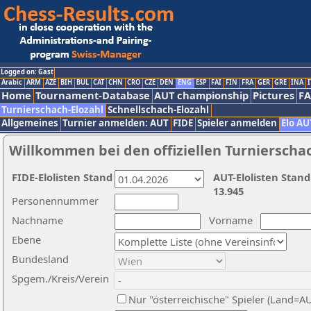
Logged on: Gast
Arabic
ARM
AZE
BIH
BUL
CAT
CHN
CRO
CZE
DEN
ENG
ESP
FAI
FIN
FRA
GER
GRE
INA
I
Home
Tournament-Database
AUT championship
Pictures
F
Turnierschach-Elozahl
Schnellschach-Elozahl
Allgemeines
Turnier anmelden: AUT
FIDE
Spieler anmelden
Elo AU
Willkommen bei den offiziellen Turnierscha
FIDE-Elolisten Stand
AUT-Elolisten Stand
13.945
Personennummer
Nachname
Vorname
Ebene
Bundesland
Spgem./Kreis/Verein
Nur "österreichische" Spieler (Land=A