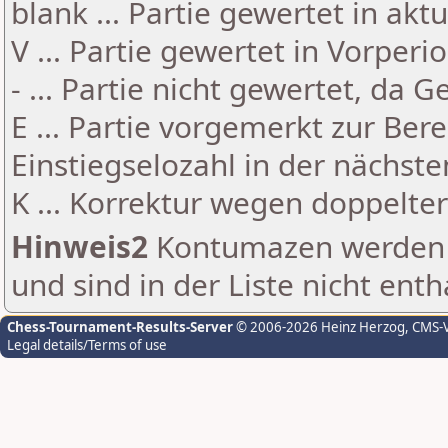
blank ... Partie gewertet in akt
V ... Partie gewertet in Vorperi
- ... Partie nicht gewertet, da 
E ... Partie vorgemerkt zur Be
Einstiegselozahl in der nächst
K ... Korrektur wegen doppelt
Hinweis2
Kontumazen werden g
und sind in der Liste nicht enth
Chess-Tournament-Results-Server
© 2006-2026 Heinz Herzog
, CMS-
Legal details/Terms of use