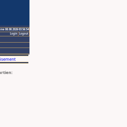
ime 08.08.2026 03:56:54
Login
Logout
artien: