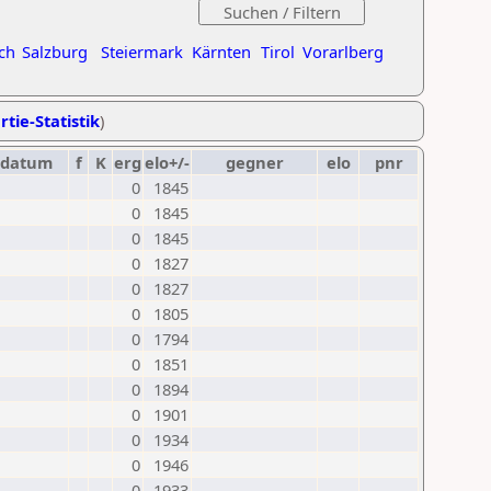
ch
Salzburg
Steiermark
Kärnten
Tirol
Vorarlberg
rtie-Statistik
)
datum
f
K
erg
elo+/-
gegner
elo
pnr
0
1845
0
1845
0
1845
0
1827
0
1827
0
1805
0
1794
0
1851
0
1894
0
1901
0
1934
0
1946
0
1933