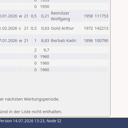
0
1950
Reimitzer
0.01.2026
w
21
0,5
0,21
1958
111753
Wolfgang
1.02.2026
s
21
0,5
0,63
Gold Arthur
1972
142213
7.01.2026
w
21
1
8,83
Berbati Kadri
1896
100790
2
9,7
0
1960
0
1960
0
1960
 der nächsten Wertungsperiode.
d in der Liste nicht enthalten.
Version 14.07.2026 13:23, Node S2