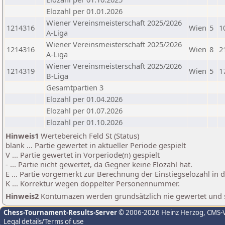
Elozahl per 01.01.2026
Wiener Vereinsmeisterschaft 2025/2026
1214316
Wien
5
1
A-Liga
Wiener Vereinsmeisterschaft 2025/2026
1214316
Wien
8
2
A-Liga
Wiener Vereinsmeisterschaft 2025/2026
1214319
Wien
5
1
B-Liga
Gesamtpartien 3
Elozahl per 01.04.2026
Elozahl per 01.07.2026
Elozahl per 01.10.2026
Hinweis1
Wertebereich Feld St (Status)
blank ... Partie gewertet in aktueller Periode gespielt
V ... Partie gewertet in Vorperiode(n) gespielt
- ... Partie nicht gewertet, da Gegner keine Elozahl hat.
E ... Partie vorgemerkt zur Berechnung der Einstiegselozahl in
K ... Korrektur wegen doppelter Personennummer.
Hinweis2
Kontumazen werden grundsätzlich nie gewertet und sin
Chess-Tournament-Results-Server
© 2006-2026 Heinz Herzog
, CMS-
Legal details/Terms of use