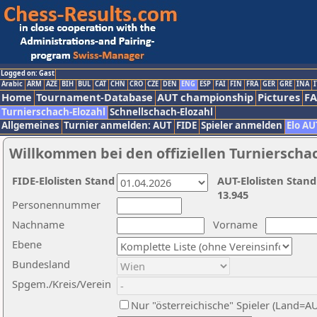
Logged on: Gast
Arabic
ARM
AZE
BIH
BUL
CAT
CHN
CRO
CZE
DEN
ENG
ESP
FAI
FIN
FRA
GER
GRE
INA
I
Home
Tournament-Database
AUT championship
Pictures
F
Turnierschach-Elozahl
Schnellschach-Elozahl
Allgemeines
Turnier anmelden: AUT
FIDE
Spieler anmelden
Elo AU
Willkommen bei den offiziellen Turnierscha
FIDE-Elolisten Stand
AUT-Elolisten Stand
13.945
Personennummer
Nachname
Vorname
Ebene
Bundesland
Spgem./Kreis/Verein
Nur "österreichische" Spieler (Land=A