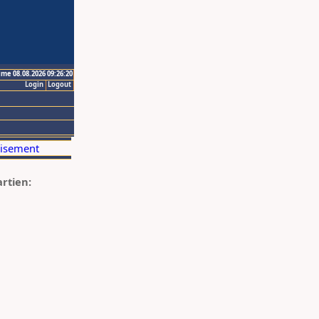
ime 08.08.2026 09:26:20
Login
Logout
artien: