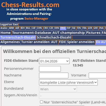
Logged on: Gast
Arabic
ARM
AZE
BIH
BUL
CAT
CHN
CRO
CZE
DEN
ENG
ESP
FAI
FIN
FRA
GER
GRE
INA
I
Home
Tournament-Database
AUT championship
Pictures
F
Turnierschach-Elozahl
Schnellschach-Elozahl
Allgemeines
Turnier anmelden: AUT
FIDE
Spieler anmelden
Elo AU
Willkommen bei den offiziellen Turnierscha
FIDE-Elolisten Stand
AUT-Elolisten Stand
13.945
Personennummer
Nachname
Vorname
Ebene
Bundesland
Spgem./Kreis/Verein
Nur "österreichische" Spieler (Land=A