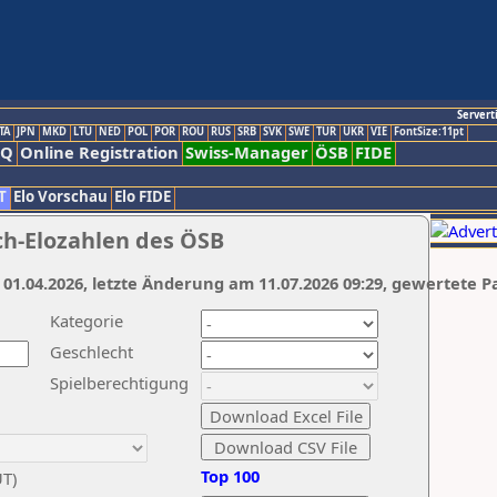
Servert
TA
JPN
MKD
LTU
NED
POL
POR
ROU
RUS
SRB
SVK
SWE
TUR
UKR
VIE
FontSize:11pt
AQ
Online Registration
Swiss-Manager
ÖSB
FIDE
T
Elo Vorschau
Elo FIDE
ch-Elozahlen des ÖSB
 01.04.2026, letzte Änderung am 11.07.2026 09:29, gewertete P
Kategorie
Geschlecht
Spielberechtigung
Top 100
UT)