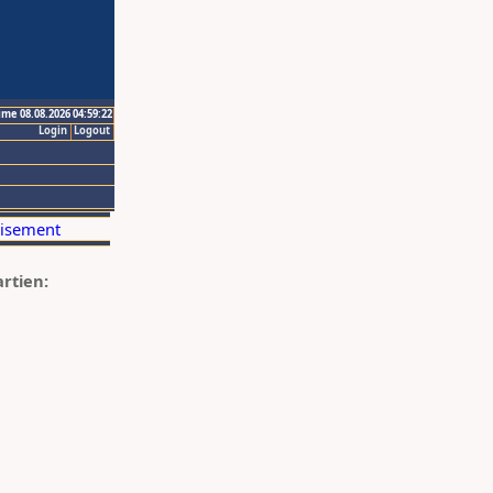
ime 08.08.2026 04:59:22
Login
Logout
artien: