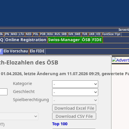
Servert
TA
JPN
MKD
LTU
NED
POL
POR
ROU
RUS
SRB
SVK
SWE
TUR
UKR
VIE
FontSize:11pt
AQ
Online Registration
Swiss-Manager
ÖSB
FIDE
T
Elo Vorschau
Elo FIDE
ch-Elozahlen des ÖSB
 01.04.2026, letzte Änderung am 11.07.2026 09:29, gewertete P
Kategorie
Geschlecht
Spielberechtigung
Top 100
UT)