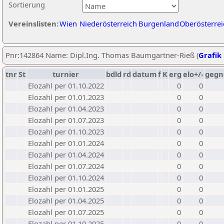
Sortierung
Vereinslisten:
Wien
Niederösterreich
Burgenland
Oberösterrei
Pnr:142864 Name: Dipl.Ing. Thomas Baumgartner-Rieß (
Grafik 
tnr
St
turnier
bdld
rd
datum
f
K
erg
elo+/-
gegn
Elozahl per 01.10.2022
0
0
Elozahl per 01.01.2023
0
0
Elozahl per 01.04.2023
0
0
Elozahl per 01.07.2023
0
0
Elozahl per 01.10.2023
0
0
Elozahl per 01.01.2024
0
0
Elozahl per 01.04.2024
0
0
Elozahl per 01.07.2024
0
0
Elozahl per 01.10.2024
0
0
Elozahl per 01.01.2025
0
0
Elozahl per 01.04.2025
0
0
Elozahl per 01.07.2025
0
0
Elozahl per 01.10.2025
0
0