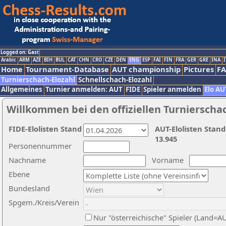
Logged on: Gast
Arabic
ARM
AZE
BIH
BUL
CAT
CHN
CRO
CZE
DEN
ENG
ESP
FAI
FIN
FRA
GER
GRE
INA
I
Home
Tournament-Database
AUT championship
Pictures
F
Turnierschach-Elozahl
Schnellschach-Elozahl
Allgemeines
Turnier anmelden: AUT
FIDE
Spieler anmelden
Elo AU
Willkommen bei den offiziellen Turnierscha
FIDE-Elolisten Stand
AUT-Elolisten Stand
13.945
Personennummer
Nachname
Vorname
Ebene
Bundesland
Spgem./Kreis/Verein
Nur "österreichische" Spieler (Land=A