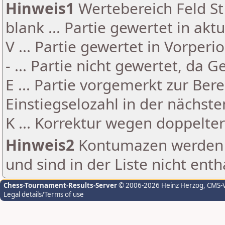
Hinweis1
Wertebereich Feld St 
blank ... Partie gewertet in akt
V ... Partie gewertet in Vorperi
- ... Partie nicht gewertet, da 
E ... Partie vorgemerkt zur Be
Einstiegselozahl in der nächst
K ... Korrektur wegen doppelt
Hinweis2
Kontumazen werden g
und sind in der Liste nicht enth
Chess-Tournament-Results-Server
© 2006-2026 Heinz Herzog
, CMS-
Legal details/Terms of use