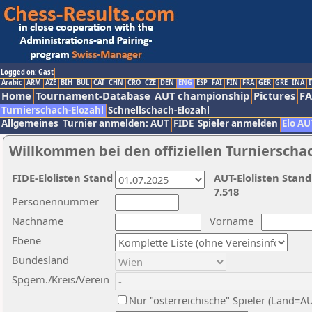
Logged on: Gast
Arabic
ARM
AZE
BIH
BUL
CAT
CHN
CRO
CZE
DEN
ENG
ESP
FAI
FIN
FRA
GER
GRE
INA
I
Home
Tournament-Database
AUT championship
Pictures
F
Turnierschach-Elozahl
Schnellschach-Elozahl
Allgemeines
Turnier anmelden: AUT
FIDE
Spieler anmelden
Elo AU
Willkommen bei den offiziellen Turnierscha
FIDE-Elolisten Stand
AUT-Elolisten Stand
7.518
Personennummer
Nachname
Vorname
Ebene
Bundesland
Spgem./Kreis/Verein
Nur "österreichische" Spieler (Land=A