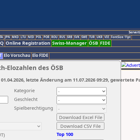
Servert
TA
JPN
MKD
LTU
NED
POL
POR
ROU
RUS
SRB
SVK
SWE
TUR
UKR
VIE
FontSize:11pt
AQ
Online Registration
Swiss-Manager
ÖSB
FIDE
T
Elo Vorschau
Elo FIDE
ch-Elozahlen des ÖSB
 01.04.2026, letzte Änderung am 11.07.2026 09:29, gewertete P
Kategorie
Geschlecht
Spielberechtigung
Top 100
UT)