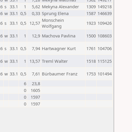
26
s
33.1
1
5,62
Mekyna Alexander
1309
149218
26
w
33.1
0,5
0,33
Sprung Elena
1587
146639
Monschein
26
s
33.1
0,5
12,57
1923
109426
Wolfgang
26
w
33.1
1
12,9
Machova Pavlina
1500
108603
26
s
33.1
0,5
7,94
Hartwagner Kurt
1761
104706
26
w
33.1
1
13,57
Treml Walter
1518
115125
26
w
33.1
0,5
7,61
Bürbaumer Franz
1753
101494
6
23,8
0
1605
0
1597
0
1597