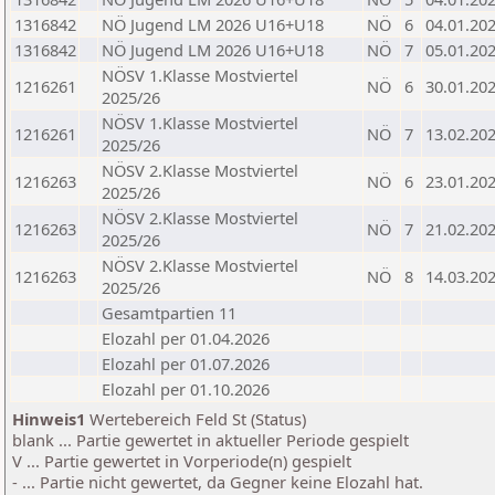
1316842
NÖ Jugend LM 2026 U16+U18
NÖ
6
04.01.20
1316842
NÖ Jugend LM 2026 U16+U18
NÖ
7
05.01.20
NÖSV 1.Klasse Mostviertel
1216261
NÖ
6
30.01.20
2025/26
NÖSV 1.Klasse Mostviertel
1216261
NÖ
7
13.02.20
2025/26
NÖSV 2.Klasse Mostviertel
1216263
NÖ
6
23.01.20
2025/26
NÖSV 2.Klasse Mostviertel
1216263
NÖ
7
21.02.20
2025/26
NÖSV 2.Klasse Mostviertel
1216263
NÖ
8
14.03.20
2025/26
Gesamtpartien 11
Elozahl per 01.04.2026
Elozahl per 01.07.2026
Elozahl per 01.10.2026
Hinweis1
Wertebereich Feld St (Status)
blank ... Partie gewertet in aktueller Periode gespielt
V ... Partie gewertet in Vorperiode(n) gespielt
- ... Partie nicht gewertet, da Gegner keine Elozahl hat.