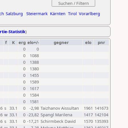
ch
Salzburg
Steiermark
Kärnten
Tirol
Vorarlberg
tie-Statistik
)
f
K
erg
elo+/-
gegner
elo
pnr
0
0
0
1088
0
1388
0
1380
0
1455
0
1589
0
1617
0
1584
0
1581
26
s
33.1
0
-2,98
Taizhanov Aissultan
1961
141673
26
w
33.1
0
-23,82
Spangl Marilena
1417
142104
26
s
33.1
0
-17,21
Schirmbeck David
1570
135393
26
w
33.1
1
7,28
Mekyna Matthias
1362
149217