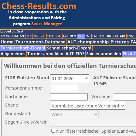
Logged on: Gast
Arabic
ARM
AZE
BIH
BUL
CAT
CHN
CRO
CZE
DEN
ENG
ESP
FAI
FIN
FRA
GER
GRE
INA
I
Home
Tournament-Database
AUT championship
Pictures
F
Turnierschach-Elozahl
Schnellschach-Elozahl
Allgemeines
Turnier anmelden: AUT
FIDE
Spieler anmelden
Elo AU
Willkommen bei den offiziellen Turnierscha
FIDE-Elolisten Stand
AUT-Elolisten Stand
13.945
Personennummer
Nachname
Vorname
Ebene
Bundesland
Spgem./Kreis/Verein
Nur "österreichische" Spieler (Land=A