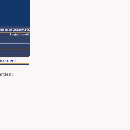
ime 07.08.2026 07:14:26
Login
Logout
artien: