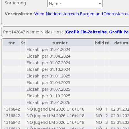
Sortierung
Vereinslisten:
Wien
Niederösterreich
Burgenland
Oberösterrei
Pnr:142847 Name: Niklas Hosa (
Grafik Elo-Zeitreihe
,
Grafik Par
tnr
St
turnier
bdld
rd
datum
Elozahl per 01.01.2024
Elozahl per 01.04.2024
Elozahl per 01.07.2024
Elozahl per 01.10.2024
Elozahl per 01.01.2025
Elozahl per 01.04.2025
Elozahl per 01.07.2025
Elozahl per 01.10.2025
Elozahl per 01.01.2026
1316842
NÖ Jugend LM 2026 U16+U18
NÖ
1
02.01.20
1316842
NÖ Jugend LM 2026 U16+U18
NÖ
2
02.01.20
1316842
NÖ Jugend LM 2026 U16+U18
NÖ
3
03.01.20
1316842
NÖ Jugend LM 2026 U16+U18
NÖ
5
04.01.20