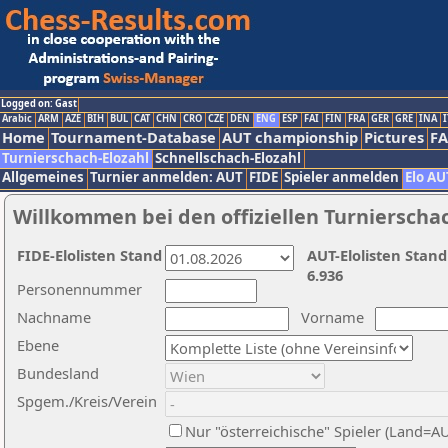
Logged on: Gast
Arabic
ARM
AZE
BIH
BUL
CAT
CHN
CRO
CZE
DEN
ENG
ESP
FAI
FIN
FRA
GER
GRE
INA
I
Home
Tournament-Database
AUT championship
Pictures
F
Turnierschach-Elozahl
Schnellschach-Elozahl
Allgemeines
Turnier anmelden: AUT
FIDE
Spieler anmelden
Elo AU
Willkommen bei den offiziellen Turnierscha
FIDE-Elolisten Stand
AUT-Elolisten Stand
6.936
Personennummer
Nachname
Vorname
Ebene
Bundesland
Spgem./Kreis/Verein
Nur "österreichische" Spieler (Land=A