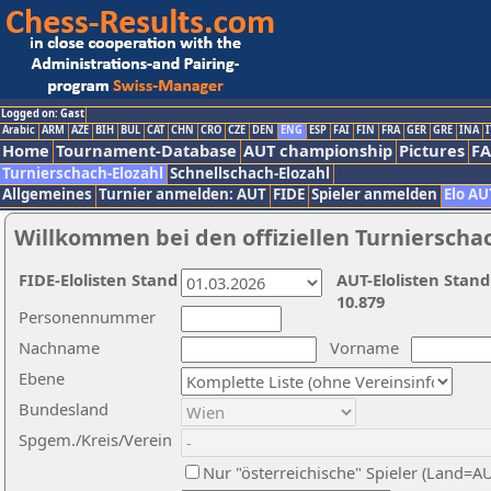
Logged on: Gast
Arabic
ARM
AZE
BIH
BUL
CAT
CHN
CRO
CZE
DEN
ENG
ESP
FAI
FIN
FRA
GER
GRE
INA
I
Home
Tournament-Database
AUT championship
Pictures
F
Turnierschach-Elozahl
Schnellschach-Elozahl
Allgemeines
Turnier anmelden: AUT
FIDE
Spieler anmelden
Elo AU
Willkommen bei den offiziellen Turnierscha
FIDE-Elolisten Stand
AUT-Elolisten Stand
10.879
Personennummer
Nachname
Vorname
Ebene
Bundesland
Spgem./Kreis/Verein
Nur "österreichische" Spieler (Land=A