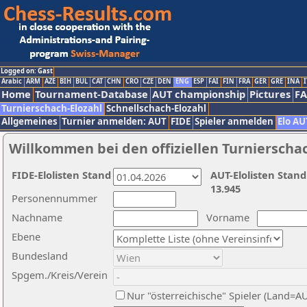
Logged on: Gast
Arabic
ARM
AZE
BIH
BUL
CAT
CHN
CRO
CZE
DEN
ENG
ESP
FAI
FIN
FRA
GER
GRE
INA
I
Home
Tournament-Database
AUT championship
Pictures
F
Turnierschach-Elozahl
Schnellschach-Elozahl
Allgemeines
Turnier anmelden: AUT
FIDE
Spieler anmelden
Elo AU
Willkommen bei den offiziellen Turnierscha
FIDE-Elolisten Stand
AUT-Elolisten Stand
13.945
Personennummer
Nachname
Vorname
Ebene
Bundesland
Spgem./Kreis/Verein
Nur "österreichische" Spieler (Land=A