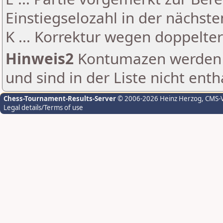
Einstiegselozahl in der nächst
K ... Korrektur wegen doppelt
Hinweis2
Kontumazen werden g
und sind in der Liste nicht enth
Chess-Tournament-Results-Server
© 2006-2026 Heinz Herzog
, CMS-
Legal details/Terms of use