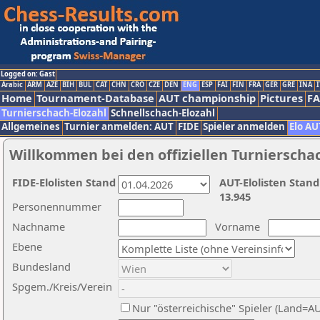
Logged on: Gast
Arabic
ARM
AZE
BIH
BUL
CAT
CHN
CRO
CZE
DEN
ENG
ESP
FAI
FIN
FRA
GER
GRE
INA
I
Home
Tournament-Database
AUT championship
Pictures
F
Turnierschach-Elozahl
Schnellschach-Elozahl
Allgemeines
Turnier anmelden: AUT
FIDE
Spieler anmelden
Elo AU
Willkommen bei den offiziellen Turnierscha
FIDE-Elolisten Stand
AUT-Elolisten Stand
13.945
Personennummer
Nachname
Vorname
Ebene
Bundesland
Spgem./Kreis/Verein
Nur "österreichische" Spieler (Land=A