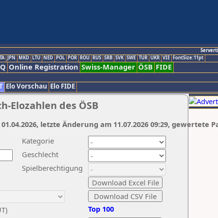
Servert
TA
JPN
MKD
LTU
NED
POL
POR
ROU
RUS
SRB
SVK
SWE
TUR
UKR
VIE
FontSize:11pt
AQ
Online Registration
Swiss-Manager
ÖSB
FIDE
T
Elo Vorschau
Elo FIDE
ch-Elozahlen des ÖSB
 01.04.2026, letzte Änderung am 11.07.2026 09:29, gewertete P
Kategorie
Geschlecht
Spielberechtigung
Top 100
UT)