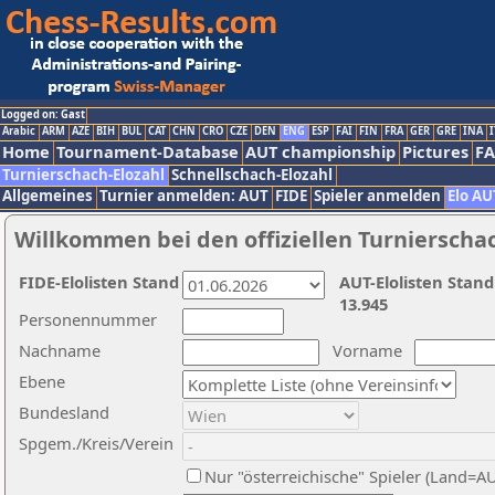
Logged on: Gast
Arabic
ARM
AZE
BIH
BUL
CAT
CHN
CRO
CZE
DEN
ENG
ESP
FAI
FIN
FRA
GER
GRE
INA
I
Home
Tournament-Database
AUT championship
Pictures
F
Turnierschach-Elozahl
Schnellschach-Elozahl
Allgemeines
Turnier anmelden: AUT
FIDE
Spieler anmelden
Elo AU
Willkommen bei den offiziellen Turnierscha
FIDE-Elolisten Stand
AUT-Elolisten Stand
13.945
Personennummer
Nachname
Vorname
Ebene
Bundesland
Spgem./Kreis/Verein
Nur "österreichische" Spieler (Land=A