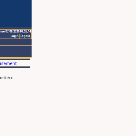
ime 07.08.2026 09:26:14
Login
Logout
artien: