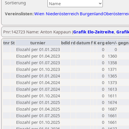
Sortierung
Vereinslisten:
Wien
Niederösterreich
Burgenland
Oberösterrei
Pnr:142723 Name: Anton Kappaun (
Grafik Elo-Zeitreihe
,
Grafik
tnr
St
turnier
bdld
rd
datum
f
K
erg
elo+/-
gegn
Elozahl per 01.01.2023
0
0
Elozahl per 01.04.2023
0
1360
Elozahl per 01.07.2023
0
1358
Elozahl per 01.10.2023
0
1371
Elozahl per 01.01.2024
0
1365
Elozahl per 01.04.2024
0
1373
Elozahl per 01.07.2024
0
1613
Elozahl per 01.10.2024
0
1611
Elozahl per 01.01.2025
0
1674
Elozahl per 01.04.2025
0
1687
Elozahl per 01.07.2025
0
1661
Elozahl per 01.10.2025
0
1661
Elozahl per 01.01.2026
0
1627