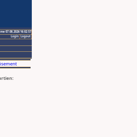
ime 07.08.2026 16:02:57
Login
Logout
artien: