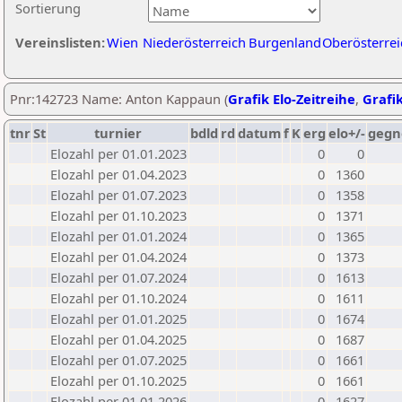
Sortierung
Vereinslisten:
Wien
Niederösterreich
Burgenland
Oberösterrei
Pnr:142723 Name: Anton Kappaun (
Grafik Elo-Zeitreihe
,
Grafik
tnr
St
turnier
bdld
rd
datum
f
K
erg
elo+/-
gegn
Elozahl per 01.01.2023
0
0
Elozahl per 01.04.2023
0
1360
Elozahl per 01.07.2023
0
1358
Elozahl per 01.10.2023
0
1371
Elozahl per 01.01.2024
0
1365
Elozahl per 01.04.2024
0
1373
Elozahl per 01.07.2024
0
1613
Elozahl per 01.10.2024
0
1611
Elozahl per 01.01.2025
0
1674
Elozahl per 01.04.2025
0
1687
Elozahl per 01.07.2025
0
1661
Elozahl per 01.10.2025
0
1661
Elozahl per 01.01.2026
0
1627