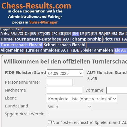
Logged on: Gast
Arabic
ARM
AZE
BIH
BUL
CAT
CHN
CRO
CZE
DEN
ENG
ESP
FAI
FIN
FRA
GER
GRE
INA
I
Home
Tournament-Database
AUT championship
Pictures
F
Turnierschach-Elozahl
Schnellschach-Elozahl
Allgemeines
Turnier anmelden: AUT
FIDE
Spieler anmelden
Elo AU
Willkommen bei den offiziellen Turnierscha
FIDE-Elolisten Stand
AUT-Elolisten Stand
7.518
Personennummer
Nachname
Vorname
Ebene
Bundesland
Spgem./Kreis/Verein
Nur "österreichische" Spieler (Land=A