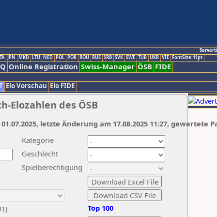
Servert
TA
JPN
MKD
LTU
NED
POL
POR
ROU
RUS
SRB
SVK
SWE
TUR
UKR
VIE
FontSize:11pt
AQ
Online Registration
Swiss-Manager
ÖSB
FIDE
T
Elo Vorschau
Elo FIDE
ch-Elozahlen des ÖSB
 01.07.2025, letzte Änderung am 17.08.2025 11:27, gewertete P
Kategorie
Geschlecht
Spielberechtigung
Top 100
UT)