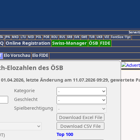
Servert
TA
JPN
MKD
LTU
NED
POL
POR
ROU
RUS
SRB
SVK
SWE
TUR
UKR
VIE
FontSize:11pt
AQ
Online Registration
Swiss-Manager
ÖSB
FIDE
T
Elo Vorschau
Elo FIDE
ch-Elozahlen des ÖSB
 01.04.2026, letzte Änderung am 11.07.2026 09:29, gewertete P
Kategorie
Geschlecht
Spielberechtigung
Top 100
UT)