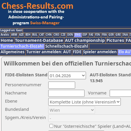
Logged on: Gast
Arabic
ARM
AZE
BIH
BUL
CAT
CHN
CRO
CZE
DEN
ENG
ESP
FAI
FIN
FRA
GER
GRE
INA
I
Home
Tournament-Database
AUT championship
Pictures
F
Turnierschach-Elozahl
Schnellschach-Elozahl
Allgemeines
Turnier anmelden: AUT
FIDE
Spieler anmelden
Elo AU
Willkommen bei den offiziellen Turnierscha
FIDE-Elolisten Stand
AUT-Elolisten Stand
13.945
Personennummer
Nachname
Vorname
Ebene
Bundesland
Spgem./Kreis/Verein
Nur "österreichische" Spieler (Land=A