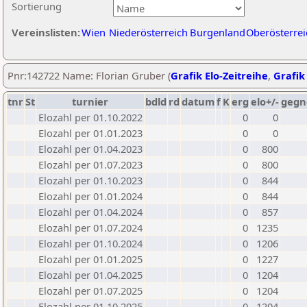
Sortierung
Vereinslisten:
Wien
Niederösterreich
Burgenland
Oberösterrei
Pnr:142722 Name: Florian Gruber (
Grafik Elo-Zeitreihe
,
Grafik 
tnr
St
turnier
bdld
rd
datum
f
K
erg
elo+/-
gegn
Elozahl per 01.10.2022
0
0
Elozahl per 01.01.2023
0
0
Elozahl per 01.04.2023
0
800
Elozahl per 01.07.2023
0
800
Elozahl per 01.10.2023
0
844
Elozahl per 01.01.2024
0
844
Elozahl per 01.04.2024
0
857
Elozahl per 01.07.2024
0
1235
Elozahl per 01.10.2024
0
1206
Elozahl per 01.01.2025
0
1227
Elozahl per 01.04.2025
0
1204
Elozahl per 01.07.2025
0
1204
Elozahl per 01.10.2025
0
1204