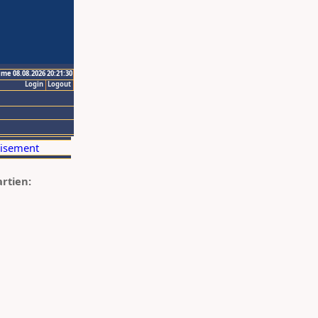
ime 08.08.2026 20:21:30
Login
Logout
artien: