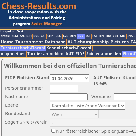
Logged on: Gast
Arabic
ARM
AZE
BIH
BUL
CAT
CHN
CRO
CZE
DEN
ENG
ESP
FAI
FIN
FRA
GER
GRE
INA
I
Home
Tournament-Database
AUT championship
Pictures
F
Turnierschach-Elozahl
Schnellschach-Elozahl
Allgemeines
Turnier anmelden: AUT
FIDE
Spieler anmelden
Elo AU
Willkommen bei den offiziellen Turnierscha
FIDE-Elolisten Stand
AUT-Elolisten Stand
13.945
Personennummer
Nachname
Vorname
Ebene
Bundesland
Spgem./Kreis/Verein
Nur "österreichische" Spieler (Land=A