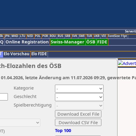
Servert
TA
JPN
MKD
LTU
NED
POL
POR
ROU
RUS
SRB
SVK
SWE
TUR
UKR
VIE
FontSize:11pt
AQ
Online Registration
Swiss-Manager
ÖSB
FIDE
T
Elo Vorschau
Elo FIDE
ch-Elozahlen des ÖSB
 01.04.2026, letzte Änderung am 11.07.2026 09:29, gewertete P
Kategorie
Geschlecht
Spielberechtigung
Top 100
UT)