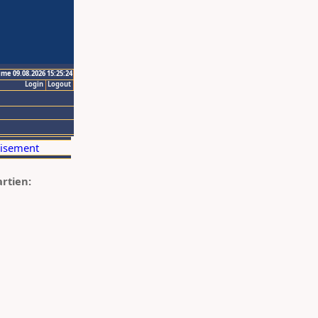
ime 09.08.2026 15:25:24
Login
Logout
artien: