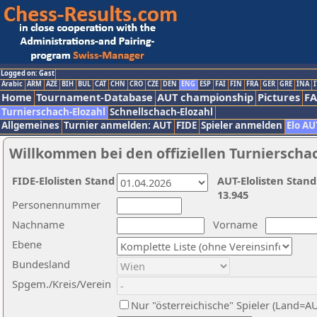
Logged on: Gast
Arabic
ARM
AZE
BIH
BUL
CAT
CHN
CRO
CZE
DEN
ENG
ESP
FAI
FIN
FRA
GER
GRE
INA
I
Home
Tournament-Database
AUT championship
Pictures
F
Turnierschach-Elozahl
Schnellschach-Elozahl
Allgemeines
Turnier anmelden: AUT
FIDE
Spieler anmelden
Elo AU
Willkommen bei den offiziellen Turnierscha
FIDE-Elolisten Stand
AUT-Elolisten Stand
13.945
Personennummer
Nachname
Vorname
Ebene
Bundesland
Spgem./Kreis/Verein
Nur "österreichische" Spieler (Land=A