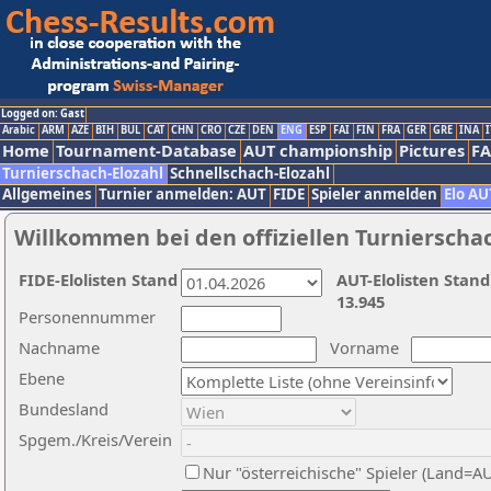
Logged on: Gast
Arabic
ARM
AZE
BIH
BUL
CAT
CHN
CRO
CZE
DEN
ENG
ESP
FAI
FIN
FRA
GER
GRE
INA
I
Home
Tournament-Database
AUT championship
Pictures
F
Turnierschach-Elozahl
Schnellschach-Elozahl
Allgemeines
Turnier anmelden: AUT
FIDE
Spieler anmelden
Elo AU
Willkommen bei den offiziellen Turnierscha
FIDE-Elolisten Stand
AUT-Elolisten Stand
13.945
Personennummer
Nachname
Vorname
Ebene
Bundesland
Spgem./Kreis/Verein
Nur "österreichische" Spieler (Land=A