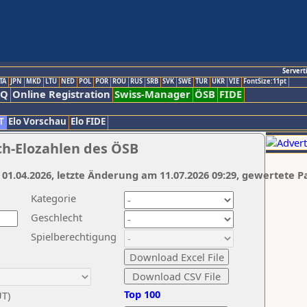
Servert
TA
JPN
MKD
LTU
NED
POL
POR
ROU
RUS
SRB
SVK
SWE
TUR
UKR
VIE
FontSize:11pt
AQ
Online Registration
Swiss-Manager
ÖSB
FIDE
T
Elo Vorschau
Elo FIDE
ch-Elozahlen des ÖSB
 01.04.2026, letzte Änderung am 11.07.2026 09:29, gewertete P
Kategorie
Geschlecht
Spielberechtigung
Top 100
UT)