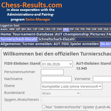
Logged on: Gast
Arabic
ARM
AZE
BIH
BUL
CAT
CHN
CRO
CZE
DEN
ENG
ESP
FAI
FIN
FRA
GER
GRE
INA
I
Home
Tournament-Database
AUT championship
Pictures
F
Turnierschach-Elozahl
Schnellschach-Elozahl
Allgemeines
Turnier anmelden: AUT
FIDE
Spieler anmelden
Elo AU
Willkommen bei den offiziellen Turnierscha
FIDE-Elolisten Stand
AUT-Elolisten Stand
13.945
Personennummer
Nachname
Vorname
Ebene
Bundesland
Spgem./Kreis/Verein
Nur "österreichische" Spieler (Land=A