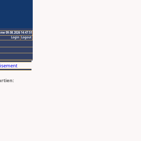
ime 09.08.2026 14:47:51
Login
Logout
artien: