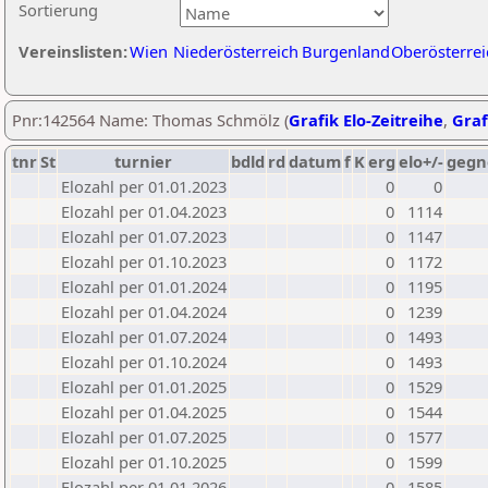
Sortierung
Vereinslisten:
Wien
Niederösterreich
Burgenland
Oberösterrei
Pnr:142564 Name: Thomas Schmölz (
Grafik Elo-Zeitreihe
,
Graf
tnr
St
turnier
bdld
rd
datum
f
K
erg
elo+/-
gegn
Elozahl per 01.01.2023
0
0
Elozahl per 01.04.2023
0
1114
Elozahl per 01.07.2023
0
1147
Elozahl per 01.10.2023
0
1172
Elozahl per 01.01.2024
0
1195
Elozahl per 01.04.2024
0
1239
Elozahl per 01.07.2024
0
1493
Elozahl per 01.10.2024
0
1493
Elozahl per 01.01.2025
0
1529
Elozahl per 01.04.2025
0
1544
Elozahl per 01.07.2025
0
1577
Elozahl per 01.10.2025
0
1599
Elozahl per 01.01.2026
0
1585