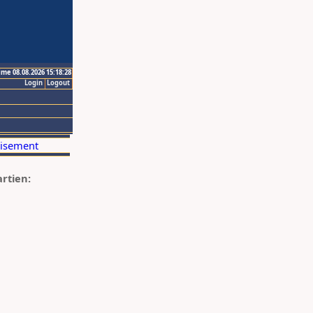
ime 08.08.2026 15:18:28
Login
Logout
artien: