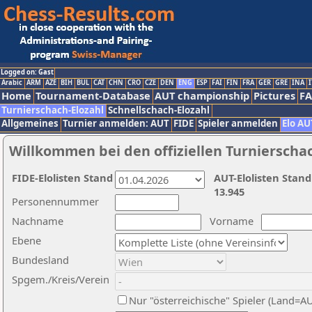
Logged on: Gast
Arabic
ARM
AZE
BIH
BUL
CAT
CHN
CRO
CZE
DEN
ENG
ESP
FAI
FIN
FRA
GER
GRE
INA
I
Home
Tournament-Database
AUT championship
Pictures
F
Turnierschach-Elozahl
Schnellschach-Elozahl
Allgemeines
Turnier anmelden: AUT
FIDE
Spieler anmelden
Elo AU
Willkommen bei den offiziellen Turnierscha
FIDE-Elolisten Stand
AUT-Elolisten Stand
13.945
Personennummer
Nachname
Vorname
Ebene
Bundesland
Spgem./Kreis/Verein
Nur "österreichische" Spieler (Land=A