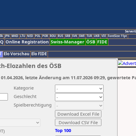
Servert
TA
JPN
MKD
LTU
NED
POL
POR
ROU
RUS
SRB
SVK
SWE
TUR
UKR
VIE
FontSize:11pt
AQ
Online Registration
Swiss-Manager
ÖSB
FIDE
T
Elo Vorschau
Elo FIDE
ch-Elozahlen des ÖSB
 01.04.2026, letzte Änderung am 11.07.2026 09:29, gewertete P
Kategorie
Geschlecht
Spielberechtigung
Top 100
UT)