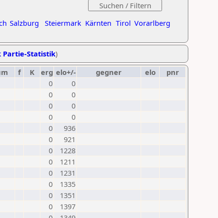
ch
Salzburg
Steiermark
Kärnten
Tirol
Vorarlberg
 Partie-Statistik
)
um
f
K
erg
elo+/-
gegner
elo
pnr
0
0
0
0
0
0
0
0
0
936
0
921
0
1228
0
1211
0
1231
0
1335
0
1351
0
1397
0
1349