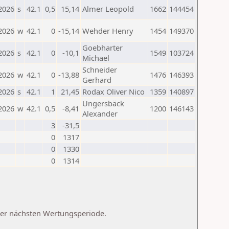
2026
s
42.1
0,5
15,14
Almer Leopold
1662
144454
2026
w
42.1
0
-15,14
Wehder Henry
1454
149370
Goebharter
2026
s
42.1
0
-10,1
1549
103724
Michael
Schneider
2026
w
42.1
0
-13,88
1476
146393
Gerhard
2026
s
42.1
1
21,45
Rodax Oliver Nico
1359
140897
Ungersbäck
2026
w
42.1
0,5
-8,41
1200
146143
Alexander
3
-31,5
0
1317
0
1330
0
1314
 der nächsten Wertungsperiode.