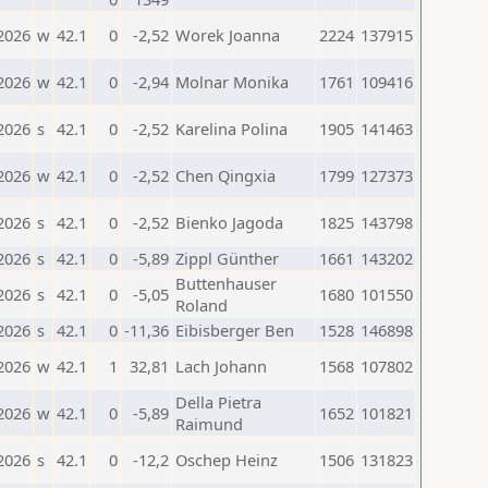
2026
w
42.1
0
-2,52
Worek Joanna
2224
137915
2026
w
42.1
0
-2,94
Molnar Monika
1761
109416
2026
s
42.1
0
-2,52
Karelina Polina
1905
141463
2026
w
42.1
0
-2,52
Chen Qingxia
1799
127373
2026
s
42.1
0
-2,52
Bienko Jagoda
1825
143798
2026
s
42.1
0
-5,89
Zippl Günther
1661
143202
Buttenhauser
2026
s
42.1
0
-5,05
1680
101550
Roland
2026
s
42.1
0
-11,36
Eibisberger Ben
1528
146898
2026
w
42.1
1
32,81
Lach Johann
1568
107802
Della Pietra
2026
w
42.1
0
-5,89
1652
101821
Raimund
2026
s
42.1
0
-12,2
Oschep Heinz
1506
131823