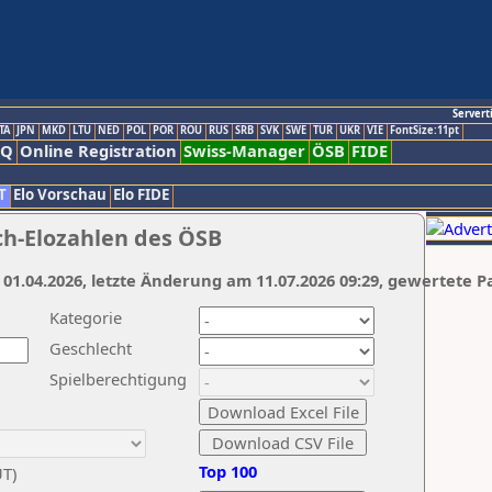
Servert
TA
JPN
MKD
LTU
NED
POL
POR
ROU
RUS
SRB
SVK
SWE
TUR
UKR
VIE
FontSize:11pt
AQ
Online Registration
Swiss-Manager
ÖSB
FIDE
T
Elo Vorschau
Elo FIDE
ch-Elozahlen des ÖSB
 01.04.2026, letzte Änderung am 11.07.2026 09:29, gewertete P
Kategorie
Geschlecht
Spielberechtigung
Top 100
UT)