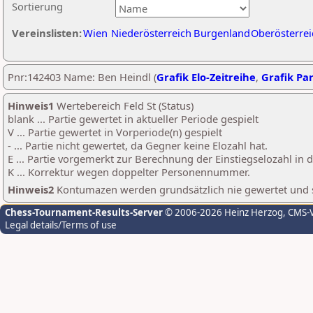
Sortierung
Vereinslisten:
Wien
Niederösterreich
Burgenland
Oberösterrei
Pnr:142403 Name: Ben Heindl (
Grafik Elo-Zeitreihe
,
Grafik Par
Hinweis1
Wertebereich Feld St (Status)
blank ... Partie gewertet in aktueller Periode gespielt
V ... Partie gewertet in Vorperiode(n) gespielt
- ... Partie nicht gewertet, da Gegner keine Elozahl hat.
E ... Partie vorgemerkt zur Berechnung der Einstiegselozahl in
K ... Korrektur wegen doppelter Personennummer.
Hinweis2
Kontumazen werden grundsätzlich nie gewertet und sin
Chess-Tournament-Results-Server
© 2006-2026 Heinz Herzog
, CMS-
Legal details/Terms of use