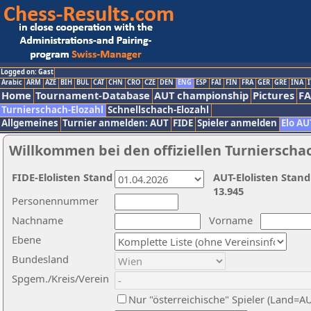
Logged on: Gast
Arabic
ARM
AZE
BIH
BUL
CAT
CHN
CRO
CZE
DEN
ENG
ESP
FAI
FIN
FRA
GER
GRE
INA
I
Home
Tournament-Database
AUT championship
Pictures
F
Turnierschach-Elozahl
Schnellschach-Elozahl
Allgemeines
Turnier anmelden: AUT
FIDE
Spieler anmelden
Elo AU
Willkommen bei den offiziellen Turnierscha
FIDE-Elolisten Stand
AUT-Elolisten Stand
13.945
Personennummer
Nachname
Vorname
Ebene
Bundesland
Spgem./Kreis/Verein
Nur "österreichische" Spieler (Land=A