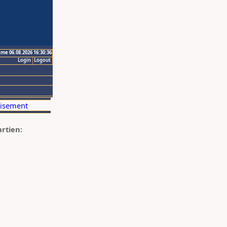
ime 06.08.2026 16:30:36
Login
Logout
artien: